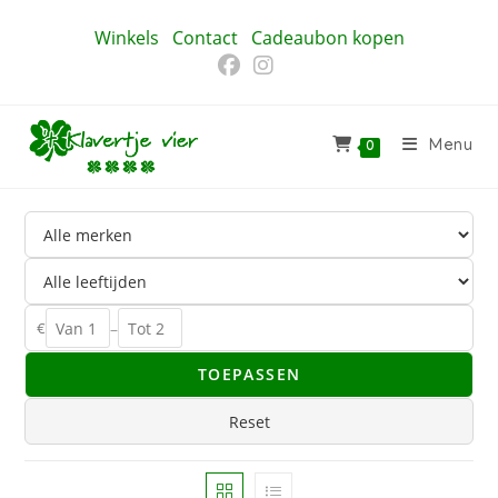
Ga
Winkels
Contact
Cadeaubon kopen
naar
inhoud
Menu
0
€
–
TOEPASSEN
Reset