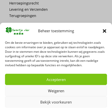
Herroepingsrecht
Levering en Verzenden
Terugroepingen
Beheer toestemming
Om de beste ervaringen te bieden, gebruiken wij technologieën zoals
cookies om informatie over je apparaat op te slaan en/of te raadplegen.
Mis geen enkele actie of promotie!
Door in te stemmen met deze technologieën kunnen wij gegevens zoals
surfgedrag of unieke ID's op deze site verwerken. Als je geen
toestemming geeft of uw toestemming intrekt, kan dit een nadelige
Schrijf je in voor onze nieuwsbrief
invloed hebben op bepaalde functies en mogelijkheden.
Accepteren
Weigeren
Bekijk voorkeuren