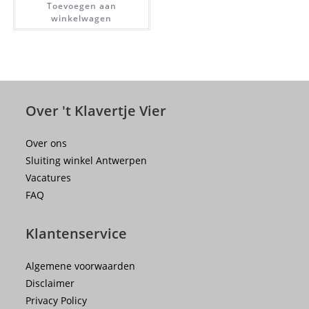
Toevoegen aan
winkelwagen
Over 't Klavertje Vier
Over ons
Sluiting winkel Antwerpen
Vacatures
FAQ
Klantenservice
Algemene voorwaarden
Disclaimer
Privacy Policy