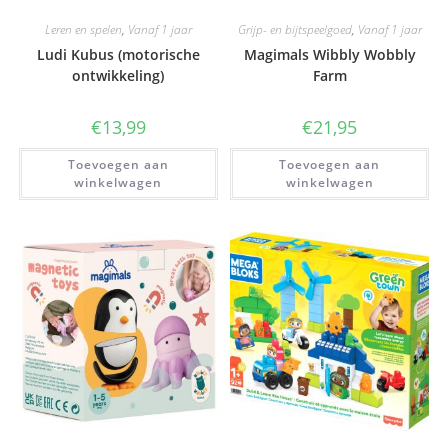
Leren en spelen
,
Vanaf 1 jaar
Grijp- en bijtspeelgoed
,
Vanaf 1 jaar
Ludi Kubus (motorische
Magimals Wibbly Wobbly
ontwikkeling)
Farm
€
13,99
€
21,95
Toevoegen aan
Toevoegen aan
winkelwagen
winkelwagen