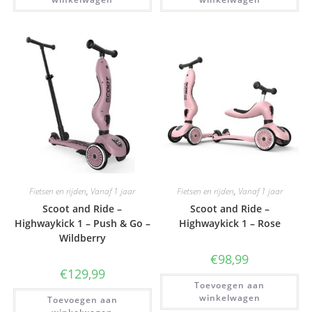
Fietsen en rijden
,
Vanaf 1 jaar
Fietsen en rijden
,
Vanaf 1 jaar
Scoot and Ride –
Scoot and Ride –
Highwaykick 1 – Push & Go –
Highwaykick 1 – Rose
Wildberry
€
98,99
€
129,99
Toevoegen aan
winkelwagen
Toevoegen aan