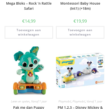
Mega Bloks – Rock ’n Rattle
Montessori Baby House
Safari
(Int1) (+18m)
€
14,99
€
19,99
Toevoegen aan
Toevoegen aan
winkelwagen
winkelwagen
Leren en spelen
,
Vanaf 1 jaar
Playmobil
,
Playmobil
,
Vanaf 1 jaar
Pak me dan Puppy
PM 1.2.3 – Disney Mickey &