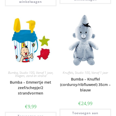
winkelwagen
Bumba
,
Studio 100
,
Vanaf 1 jaar
,
Knuffels
,
Studio 100
,
Vanaf 1 jaar
Vliegers, zand en strand
Bumba – Knuffel
Bumba – Emmertje met
(corduroy/ribfluweel) 35cm –
zeef/schepje/2
blauw
strandvormen
€
24,99
€
9,99
Toevoegen aan