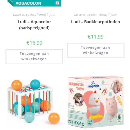
Leren en spelen
,
Vanaf 1 jaar
Leren en spelen
,
Vanaf 1 jaar
Ludi – Aquacolor
Ludi – Badkleurpotloden
(badspeelgoed)
€
11,99
€
16,99
Toevoegen aan
winkelwagen
Toevoegen aan
winkelwagen