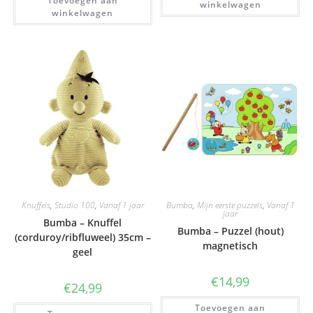
Toevoegen aan
winkelwagen
winkelwagen
Knuffels
,
Studio 100
,
Vanaf 1 jaar
Bumba
,
Mijn eerste puzzels
,
Vanaf 1
jaar
Bumba – Knuffel
Bumba – Puzzel (hout)
(corduroy/ribfluweel) 35cm –
magnetisch
geel
€
14,99
€
24,99
Toevoegen aan