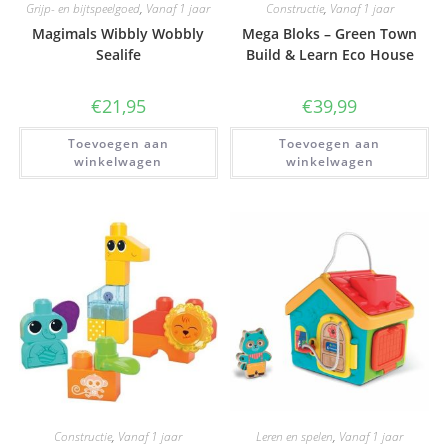
Grijp- en bijtspeelgoed
,
Vanaf 1 jaar
Constructie
,
Vanaf 1 jaar
Magimals Wibbly Wobbly
Mega Bloks – Green Town
Sealife
Build & Learn Eco House
€
21,95
€
39,99
Toevoegen aan
Toevoegen aan
winkelwagen
winkelwagen
Constructie
,
Vanaf 1 jaar
Leren en spelen
,
Vanaf 1 jaar