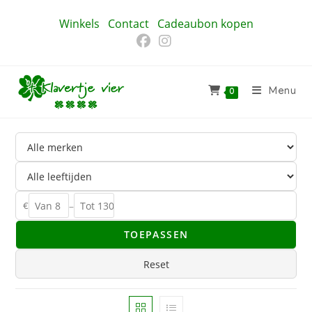
Ga
Winkels
Contact
Cadeaubon kopen
naar
inhoud
Menu
0
€
–
TOEPASSEN
Reset