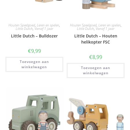
Houten Speelgoed
,
Leren en spelen
,
Houten Speelgoed
,
Leren en spelen
,
Little Dutch
,
Vanaf 1 jaar
Little Dutch
,
Vanaf 1 jaar
Little Dutch – Bulldozer
Little Dutch – Houten
helikopter FSC
€
9,99
€
8,99
Toevoegen aan
winkelwagen
Toevoegen aan
winkelwagen