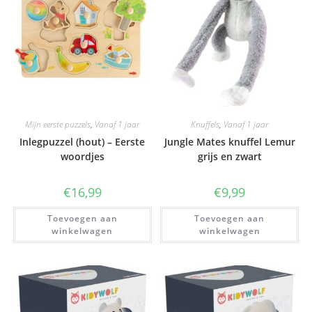
Mijn eerste puzzels
,
Vanaf 1 jaar
Knuffels
,
Vanaf 1 jaar
Inlegpuzzel (hout) – Eerste
Jungle Mates knuffel Lemur
woordjes
grijs en zwart
€
16,99
€
9,99
Toevoegen aan
Toevoegen aan
winkelwagen
winkelwagen