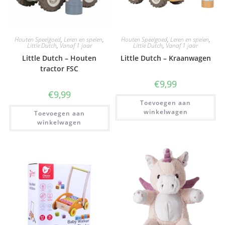
Houten Speelgoed
,
Leren en spelen
,
Houten Speelgoed
,
Leren en spelen
,
Little Dutch
,
Vanaf 1 jaar
Little Dutch
,
Vanaf 1 jaar
Little Dutch – Houten
Little Dutch – Kraanwagen
tractor FSC
€
9,99
€
9,99
Toevoegen aan
winkelwagen
Toevoegen aan
winkelwagen