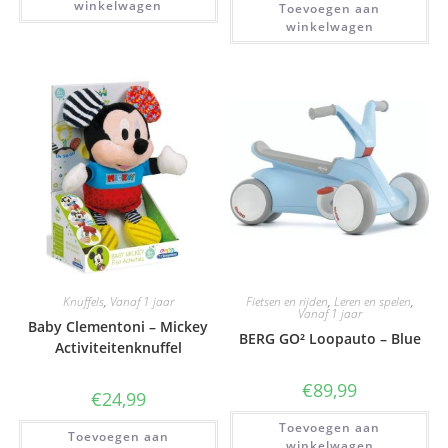
winkelwagen
Toevoegen aan
winkelwagen
Knuffels
,
Vanaf 1 jaar
Fietsen en rijden
,
Leren en spelen
,
Vanaf 1 jaar
Baby Clementoni – Mickey
BERG GO² Loopauto – Blue
Activiteitenknuffel
€
89,99
€
24,99
Toevoegen aan
Toevoegen aan
winkelwagen