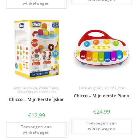
winkelwagen
Leren en spelen
,
Vanaf 1 jaar
,
Leren en spelen
,
Vanaf 1 jaar
Winkeltjes en accessoires
Chicco – Mijn eerste Piano
Chicco – Mijn Eerste Ijskar
€
24,99
€
12,99
Toevoegen aan
Toevoegen aan
winkelwagen
winkelwagen