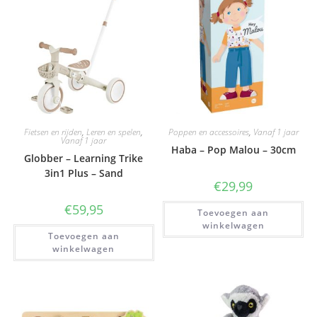
Fietsen en rijden
,
Leren en spelen
,
Poppen en accessoires
,
Vanaf 1 jaar
Vanaf 1 jaar
Haba – Pop Malou – 30cm
Globber – Learning Trike
3in1 Plus – Sand
€
29,99
€
59,95
Toevoegen aan
winkelwagen
Toevoegen aan
winkelwagen