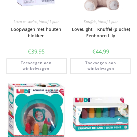
Leren en spelen
,
Vanaf 1 jaar
Knuffels
,
Vanaf 1 jaar
Loopwagen met houten
LoveLight – Knuffel (pluche)
blokken
Eenhoorn Lily
€
39,95
€
44,99
Toevoegen aan
Toevoegen aan
winkelwagen
winkelwagen