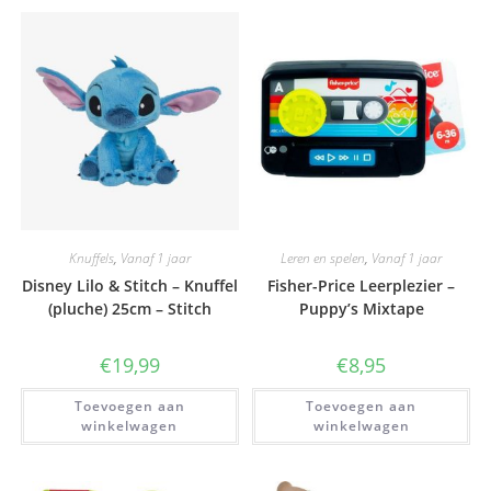
Knuffels
,
Vanaf 1 jaar
Leren en spelen
,
Vanaf 1 jaar
Disney Lilo & Stitch – Knuffel
Fisher-Price Leerplezier –
(pluche) 25cm – Stitch
Puppy’s Mixtape
€
19,99
€
8,95
Toevoegen aan
Toevoegen aan
winkelwagen
winkelwagen