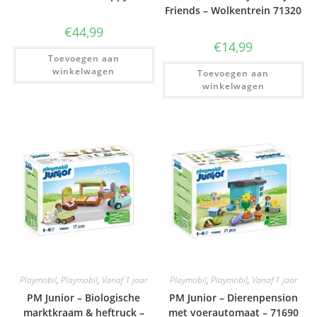
Friends – Wolkentrein 71320
€
44,99
€
14,99
Toevoegen aan
winkelwagen
Toevoegen aan
winkelwagen
Playmobil
,
Playmobil
,
Vanaf 1 jaar
Playmobil
,
Playmobil
,
Vanaf 1 jaar
PM Junior – Biologische
PM Junior – Dierenpension
marktkraam & heftruck –
met voerautomaat – 71690