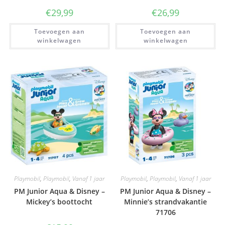
€
29,99
€
26,99
Toevoegen aan
Toevoegen aan
winkelwagen
winkelwagen
Playmobil
,
Playmobil
,
Vanaf 1 jaar
Playmobil
,
Playmobil
,
Vanaf 1 jaar
PM Junior Aqua & Disney –
PM Junior Aqua & Disney –
Mickey’s boottocht
Minnie’s strandvakantie
71706