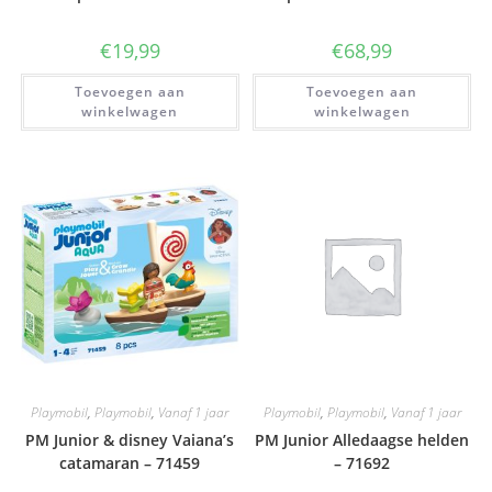
€
19,99
€
68,99
Toevoegen aan
Toevoegen aan
winkelwagen
winkelwagen
Playmobil
,
Playmobil
,
Vanaf 1 jaar
Playmobil
,
Playmobil
,
Vanaf 1 jaar
PM Junior & disney Vaiana’s
PM Junior Alledaagse helden
catamaran – 71459
– 71692