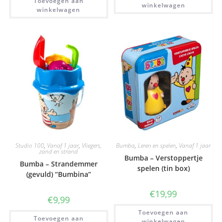
Toevoegen aan
winkelwagen
winkelwagen
Studio 100
,
Vanaf 1 jaar
,
Vliegers,
Bumba
,
Leren en spelen
,
Vanaf 1 jaar
zand en strand
Bumba – Verstoppertje
Bumba – Strandemmer
spelen (tin box)
(gevuld) “Bumbina”
€
19,99
€
9,99
Toevoegen aan
Toevoegen aan
winkelwagen