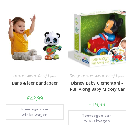
Leren en spelen
,
Vanaf 1 jaar
Disney
,
Leren en spelen
,
Vanaf 1 jaar
Dans & leer pandabeer
Disney Baby Clementoni –
Pull Along Baby Mickey Car
€
42,99
€
19,99
Toevoegen aan
winkelwagen
Toevoegen aan
winkelwagen