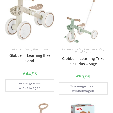
Fietsen en rijden
,
Vanaf 1 jaar
Fietsen en rijden
,
Leren en spelen
,
Vanaf 1 jaar
Globber – Learning Bike
Globber – Learning Trike
Sand
3in1 Plus – Sage
€
44,95
€
59,95
Toevoegen aan
Toevoegen aan
winkelwagen
winkelwagen