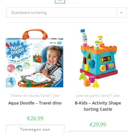
Standaard sortering
Tekenen en kleuren
,
Vanaf 1 jaar
Leren en spelen
,
Vanaf 1 jaar
Aqua Doodle – Travel dino
B-Kids – Activity Shape
Sorting Castle
€
26,99
€
29,99
Toevoegen aan