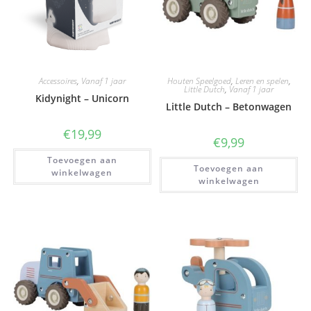
Accessoires
,
Vanaf 1 jaar
Houten Speelgoed
,
Leren en spelen
,
Little Dutch
,
Vanaf 1 jaar
Kidynight – Unicorn
Little Dutch – Betonwagen
€
19,99
€
9,99
Toevoegen aan
Toevoegen aan
winkelwagen
winkelwagen