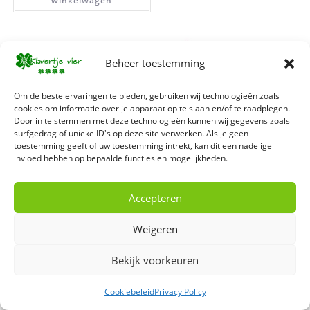
winkelwagen
Beheer toestemming
Om de beste ervaringen te bieden, gebruiken wij technologieën zoals
cookies om informatie over je apparaat op te slaan en/of te raadplegen.
Door in te stemmen met deze technologieën kunnen wij gegevens zoals
surfgedrag of unieke ID's op deze site verwerken. Als je geen
toestemming geeft of uw toestemming intrekt, kan dit een nadelige
invloed hebben op bepaalde functies en mogelijkheden.
Constructie
,
Sensorisch speelgoed
,
Grijp- en bijtspeelgoed
,
Vanaf 1 jaar
Accepteren
Vanaf 1 jaar
SmartMax My First – Sound
SmartMax – Start
& Senses
Weigeren
€
37,99
€
24,99
Bekijk voorkeuren
Toevoegen aan
Toevoegen aan
winkelwagen
Cookiebeleid
Privacy Policy
winkelwagen