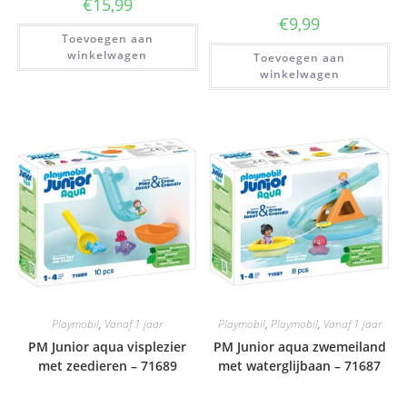
€
15,99
€
9,99
Toevoegen aan
winkelwagen
Toevoegen aan
winkelwagen
Playmobil
,
Vanaf 1 jaar
Playmobil
,
Playmobil
,
Vanaf 1 jaar
PM Junior aqua visplezier
PM Junior aqua zwemeiland
met zeedieren – 71689
met waterglijbaan – 71687