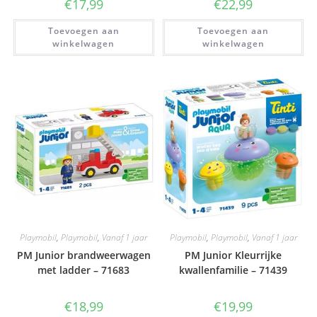
€
17,99
€
22,99
Toevoegen aan
Toevoegen aan
winkelwagen
winkelwagen
Playmobil
,
Playmobil
,
Vanaf 1 jaar
Playmobil
,
Playmobil
,
Vanaf 1 jaar
PM Junior brandweerwagen
PM Junior Kleurrijke
met ladder – 71683
kwallenfamilie – 71439
€
18,99
€
19,99