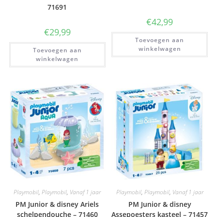
71691
€
42,99
€
29,99
Toevoegen aan
winkelwagen
Toevoegen aan
winkelwagen
Playmobil
,
Playmobil
,
Vanaf 1 jaar
Playmobil
,
Playmobil
,
Vanaf 1 jaar
PM Junior & disney Ariels
PM Junior & disney
schelpendouche – 71460
Assepoesters kasteel – 71457