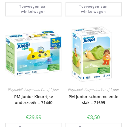
Toevoegen aan
Toevoegen aan
winkelwagen
winkelwagen
Playmobil
,
Playmobil
,
Vanaf 1 jaar
Playmobil
,
Playmobil
,
Vanaf 1 jaar
PM Junior Kleurrijke
PM Junior schommelende
onderzeeër – 71440
slak – 71699
€
29,99
€
8,50