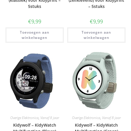
(klassiek) voor Kidyprint –
(zelfklevend) voor Kidyprint
5stuks
– 5stuks
€
9,99
€
9,99
Toevoegen aan
Toevoegen aan
winkelwagen
winkelwagen
Overige Elektronica
,
Vanaf 8 jaar
Overige Elektronica
,
Vanaf 8 jaar
Kidywolf – KidyWatch
Kidywolf – KidyWatch