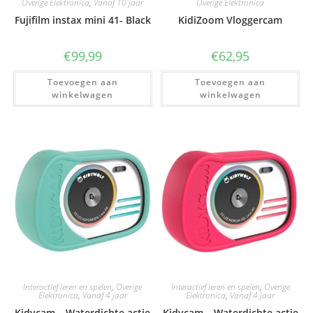
Overige Elektronica
,
Vanaf 10 jaar
Overige Elektronica
Fujifilm instax mini 41- Black
KidiZoom Vloggercam
€
99,99
€
62,95
Toevoegen aan
Toevoegen aan
winkelwagen
winkelwagen
Interactief leren en spelen
,
Overige
Interactief leren en spelen
,
Overige
Elektronica
,
Vanaf 4 jaar
Elektronica
,
Vanaf 4 jaar
Kidycam – Waterdichte actie
Kidycam – Waterdichte actie