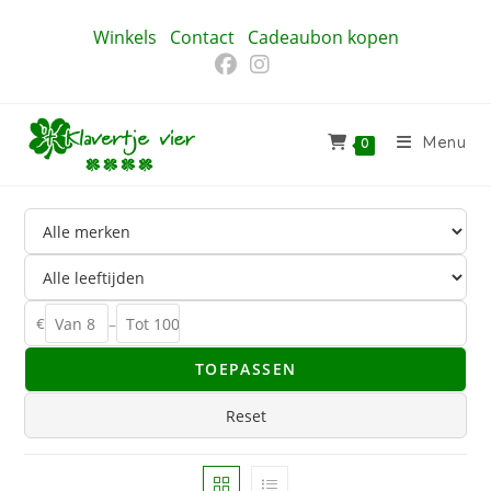
Ga
Winkels
Contact
Cadeaubon kopen
naar
inhoud
Menu
0
€
–
TOEPASSEN
Reset