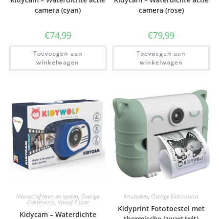
camera (cyan)
camera (rose)
€
74,99
€
79,99
Toevoegen aan
Toevoegen aan
winkelwagen
winkelwagen
Interactief leren en spelen
,
Overige
Knutselen
,
Overige Elektronica
Elektronica
,
Vanaf 4 jaar
Kidyprint Fototoestel met
Kidycam – Waterdichte
thermische (zwart/wit)