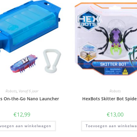
Robots
,
Vanaf 6 jaar
Robots
s On-the-Go Nano Launcher
HexBots Skitter Bot Spide
€
12,99
€
13,00
voegen aan winkelwagen
Toevoegen aan winkelw