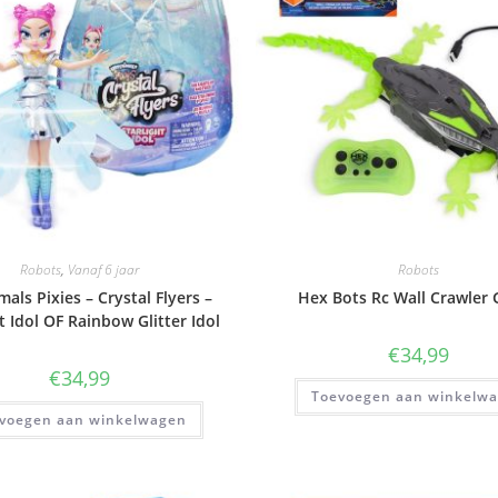
Robots
,
Vanaf 6 jaar
Robots
als Pixies – Crystal Flyers –
Hex Bots Rc Wall Crawler
t Idol OF Rainbow Glitter Idol
€
34,99
€
34,99
Toevoegen aan winkelw
voegen aan winkelwagen