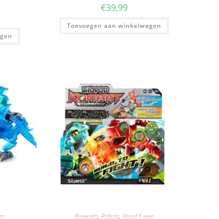
€
39,99
Toevoegen aan winkelwagen
agen
ar
Bouwsets
,
Robots
,
Vanaf 6 jaar