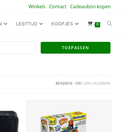
Winkels
Contact
Cadeaubon kopen
Toggle
N
LEEFTIJD
KOOPJES
0
site
TOEPASSEN
zoeken
BEKIJKEN:
100
200
ALLEMAAL