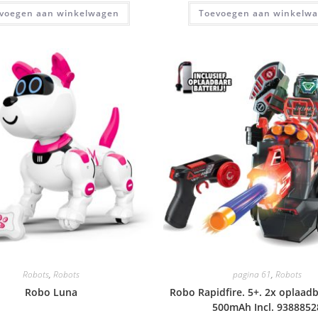
voegen aan winkelwagen
Toevoegen aan winkelw
Robots
,
Robots
pagina 61
,
Robots
Robo Luna
Robo Rapidfire. 5+. 2x oplaadb
500mAh Incl. 9388852