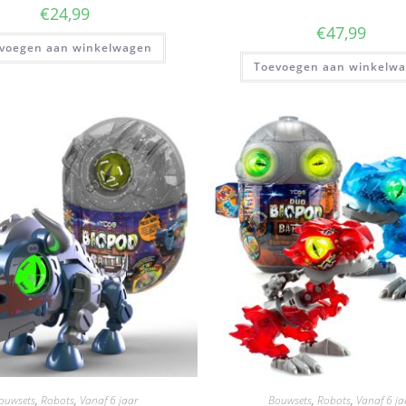
€
24,99
€
47,99
voegen aan winkelwagen
Toevoegen aan winkelw
ouwsets
,
Robots
,
Vanaf 6 jaar
Bouwsets
,
Robots
,
Vanaf 6 ja