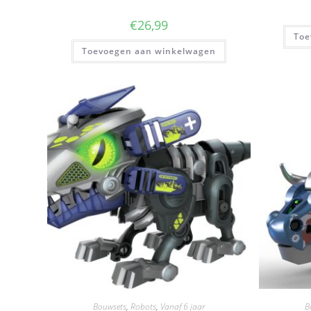
€
26,99
Toe
Toevoegen aan winkelwagen
Bouwsets
,
Robots
,
Vanaf 6 jaar
B