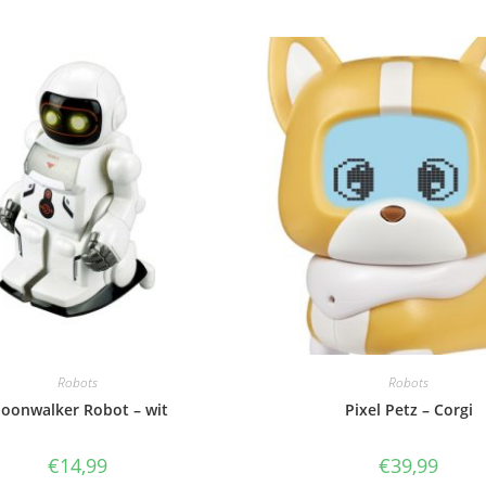
Robots
Robots
oonwalker Robot – wit
Pixel Petz – Corgi
€
14,99
€
39,99