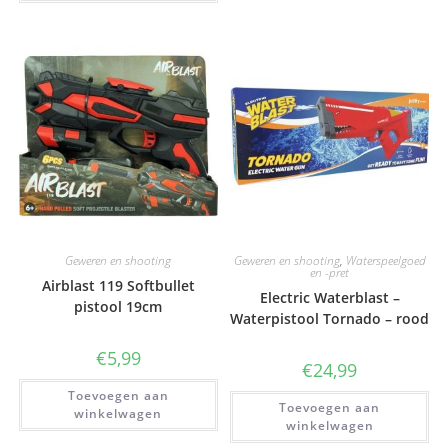
Geweren en shooting
Geweren en shooting
,
Waterspeelgoed
en -pret
Airblast 119 Softbullet
Electric Waterblast –
pistool 19cm
Waterpistool Tornado – rood
€
5,99
€
24,99
Toevoegen aan
Toevoegen aan
winkelwagen
winkelwagen