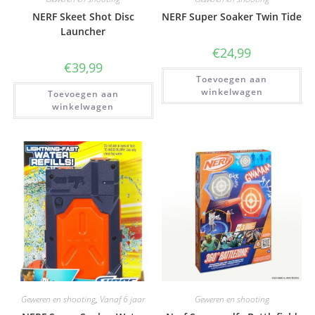
NERF Skeet Shot Disc
NERF Super Soaker Twin Tide
Launcher
€
24,99
€
39,99
Toevoegen aan
winkelwagen
Toevoegen aan
winkelwagen
Geweren en shooting
,
Vanaf 6 jaar
Geweren en shooting