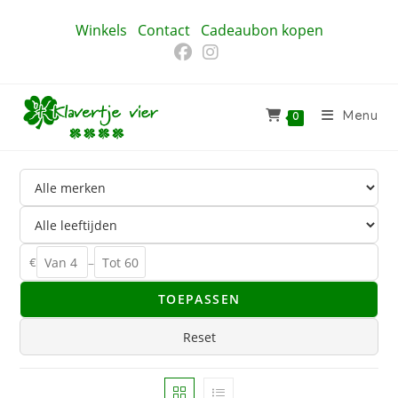
Ga
Winkels
Contact
Cadeaubon kopen
naar
inhoud
Menu
0
€
–
TOEPASSEN
Reset