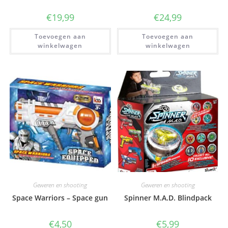
€
19,99
€
24,99
Toevoegen aan
Toevoegen aan
winkelwagen
winkelwagen
Geweren en shooting
Geweren en shooting
Space Warriors – Space gun
Spinner M.A.D. Blindpack
€
4,50
€
5,99