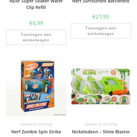
NERF Super Soaker Water
Nerf Surroundfx Battlefield
Clip Refill
€
21,95
€
6,99
Toevoegen aan
winkelwagen
Toevoegen aan
winkelwagen
Geweren en shooting
Geweren en shooting
Nerf Zombie Spin Strike
Nickelodeon – Slime Blaster