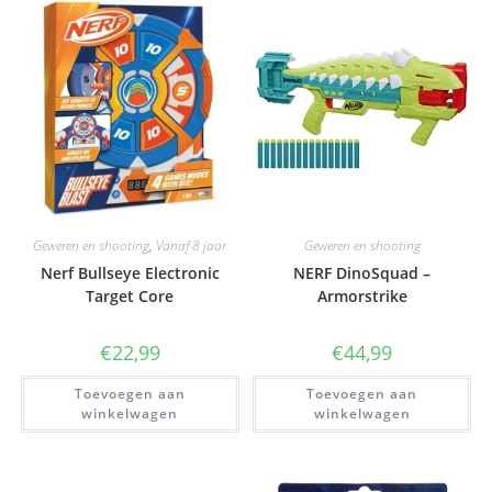
Geweren en shooting
,
Vanaf 8 jaar
Geweren en shooting
Nerf Bullseye Electronic
NERF DinoSquad –
Target Core
Armorstrike
€
22,99
€
44,99
Toevoegen aan
Toevoegen aan
winkelwagen
winkelwagen