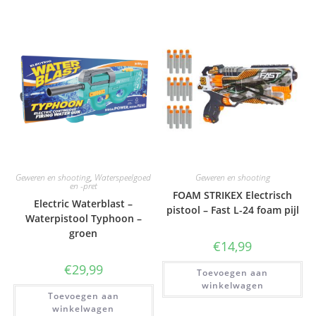
Geweren en shooting
,
Waterspeelgoed
Geweren en shooting
en -pret
FOAM STRIKEX Electrisch
Electric Waterblast –
pistool – Fast L-24 foam pijl
Waterpistool Typhoon –
groen
€
14,99
€
29,99
Toevoegen aan
winkelwagen
Toevoegen aan
winkelwagen