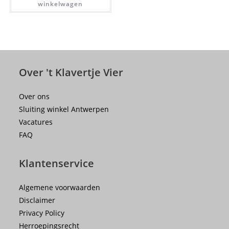
winkelwagen
Over 't Klavertje Vier
Over ons
Sluiting winkel Antwerpen
Vacatures
FAQ
Klantenservice
Algemene voorwaarden
Disclaimer
Privacy Policy
Herroepingsrecht