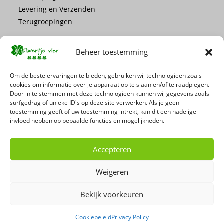
Levering en Verzenden
Terugroepingen
Beheer toestemming
Om de beste ervaringen te bieden, gebruiken wij technologieën zoals
cookies om informatie over je apparaat op te slaan en/of te raadplegen.
Mis geen enkele actie of promotie!
Door in te stemmen met deze technologieën kunnen wij gegevens zoals
surfgedrag of unieke ID's op deze site verwerken. Als je geen
toestemming geeft of uw toestemming intrekt, kan dit een nadelige
Schrijf je in voor onze nieuwsbrief
invloed hebben op bepaalde functies en mogelijkheden.
Accepteren
Weigeren
Bekijk voorkeuren
Cookiebeleid
Privacy Policy
Copyright 2026 - 't Klavertje Vier