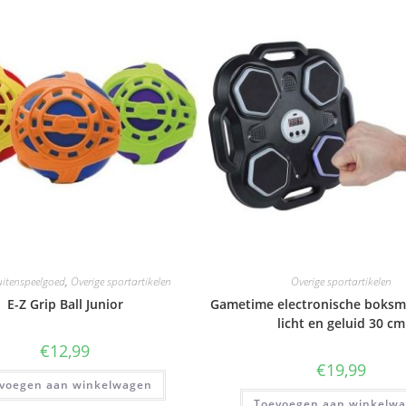
uitenspeelgoed
,
Overige sportartikelen
Overige sportartikelen
E-Z Grip Ball Junior
Gametime electronische boksm
licht en geluid 30 cm
€
12,99
€
19,99
voegen aan winkelwagen
Toevoegen aan winkelw