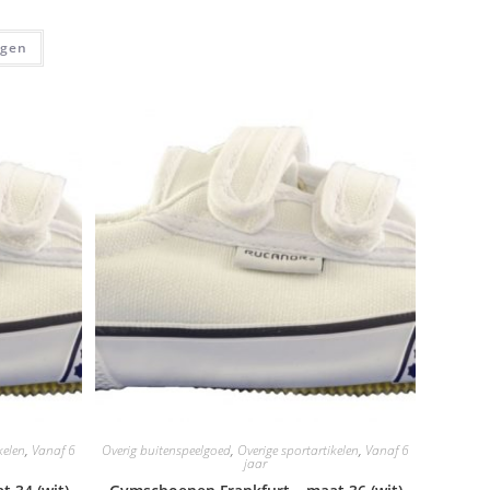
agen
kelen
,
Vanaf 6
Overig buitenspeelgoed
,
Overige sportartikelen
,
Vanaf 6
jaar