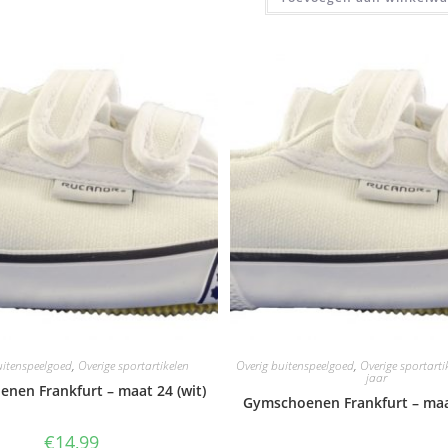
uitenspeelgoed
,
Overige sportartikelen
Overig buitenspeelgoed
,
Overige sportarti
jaar
nen Frankfurt – maat 24 (wit)
Gymschoenen Frankfurt – maat
€
14,99