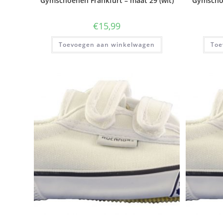
Gymschoenen Frankfurt – maat 29 (wit)
Gymschoe
€
15,99
Toevoegen aan winkelwagen
Toe