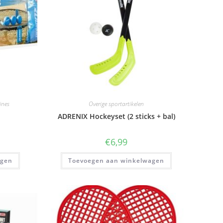
ines
Overige sportartikelen
ADRENIX Hockeyset (2 sticks + bal)
€
6,99
agen
Toevoegen aan winkelwagen