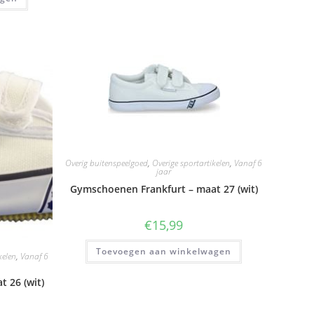
Overig buitenspeelgoed
,
Overige sportartikelen
,
Vanaf 6
jaar
Gymschoenen Frankfurt – maat 27 (wit)
€
15,99
Toevoegen aan winkelwagen
kelen
,
Vanaf 6
 26 (wit)