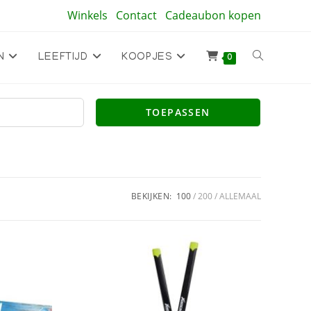
Winkels
Contact
Cadeaubon kopen
Toggle
N
LEEFTIJD
KOOPJES
0
site
TOEPASSEN
zoeken
BEKIJKEN:
100
200
ALLEMAAL