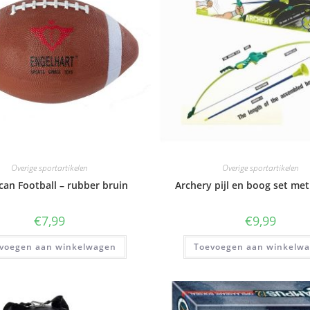
Overige sportartikelen
Overige sportartikelen
can Football – rubber bruin
Archery pijl en boog set met 
€
7,99
€
9,99
voegen aan winkelwagen
Toevoegen aan winkelw