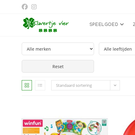
Ga
naar
inhoud
SPEELGOED
Reset
Standaard sortering