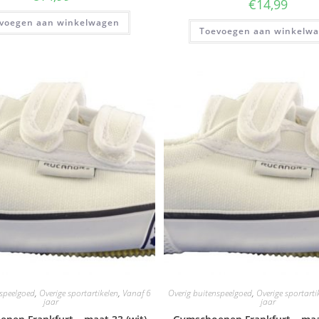
€
14,99
voegen aan winkelwagen
Toevoegen aan winkelw
nspeelgoed
,
Overige sportartikelen
,
Vanaf 6
Overig buitenspeelgoed
,
Overige sportarti
jaar
jaar