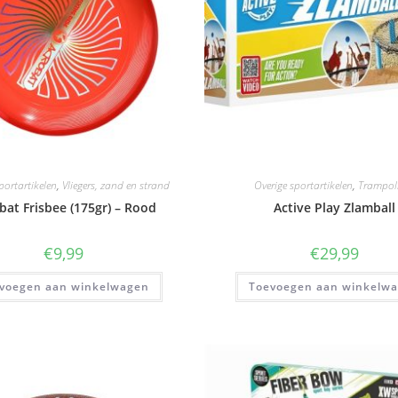
portartikelen
,
Vliegers, zand en strand
Overige sportartikelen
,
Trampol
bat Frisbee (175gr) – Rood
Active Play Zlamball
€
9,99
€
29,99
voegen aan winkelwagen
Toevoegen aan winkelw