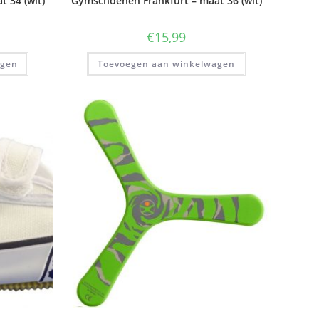
 34 (wit)
Gymschoenen Frankfurt – maat 36 (wit)
€
15,99
agen
Toevoegen aan winkelwagen