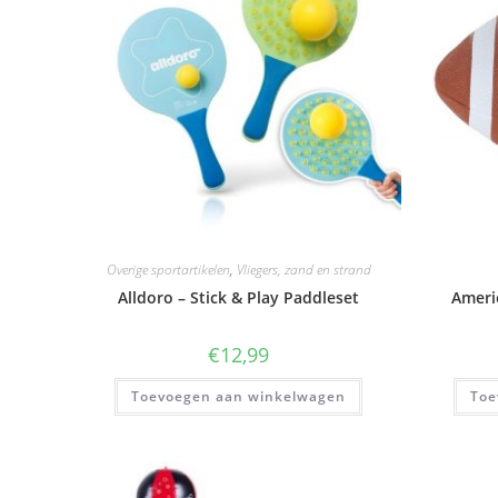
Overige sportartikelen
,
Vliegers, zand en strand
Alldoro – Stick & Play Paddleset
Ameri
€
12,99
Toevoegen aan winkelwagen
Toe