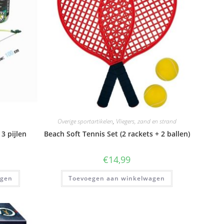
Overige sportartikelen
,
Vliegers, zand en strand
3 pijlen
Beach Soft Tennis Set (2 rackets + 2 ballen)
€
14,99
agen
Toevoegen aan winkelwagen