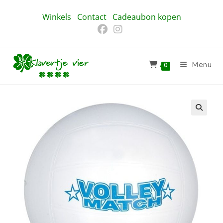
Ga
Winkels
Contact
Cadeaubon kopen
naar
inhoud
Menu
0
🔍