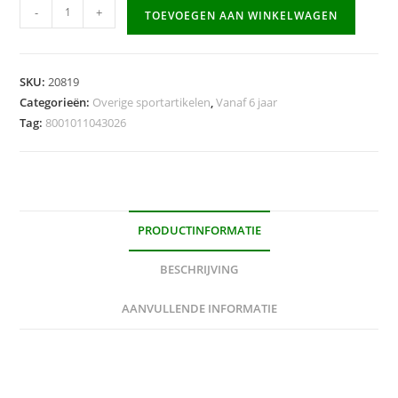
Volleybal
-
+
TOEVOEGEN AAN WINKELWAGEN
Match
(vinyl)
Ø
SKU:
20819
216mm
Categorieën:
Overige sportartikelen
,
Vanaf 6 jaar
-
Tag:
8001011043026
wit
aantal
PRODUCTINFORMATIE
BESCHRIJVING
AANVULLENDE INFORMATIE