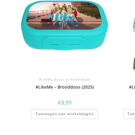
#LikeMe
,
Brood- en Koekendozen
#LikeMe – Brooddoos (2025)
#L
€
8,99
Toevoegen aan winkelwagen
Toe