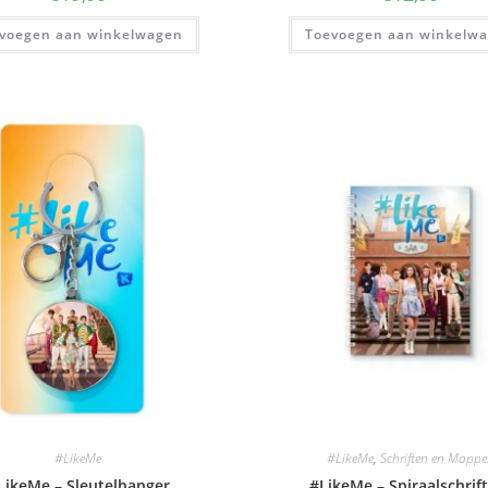
voegen aan winkelwagen
Toevoegen aan winkelw
#LikeMe
#LikeMe
,
Schriften en Mappe
LikeMe – Sleutelhanger
#LikeMe – Spiraalschrif