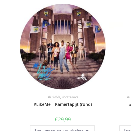
#LikeMe
,
Accessoires
#L
#LikeMe – Kamertapijt (rond)
€
29,99
Toevoegen aan winkelwagen
Toe