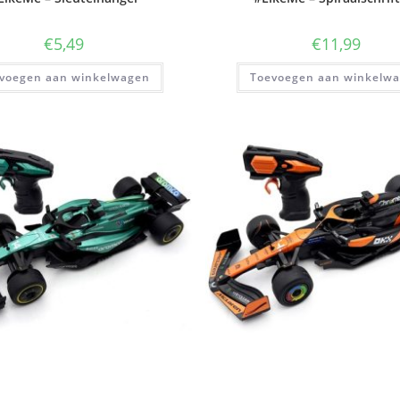
€
5,49
€
11,99
voegen aan winkelwagen
Toevoegen aan winkelw