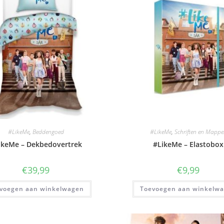
#LikeMe
,
Beddengoed
#LikeMe
,
Schriften en Mappe
ikeMe – Dekbedovertrek
#LikeMe – Elastobox
€
39,99
€
9,99
voegen aan winkelwagen
Toevoegen aan winkelw