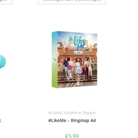
#LikeMe
,
Schriften en Mappen
k
#LikeMe – Ringmap A4
€
5,99