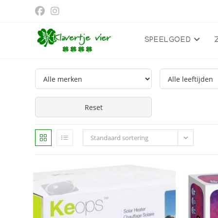
Ga
naar
inhoud
SPEELGOED
Reset
Standaard sortering