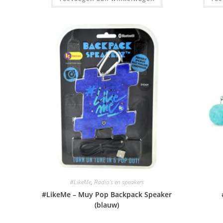
#LikeMe
,
Radio’s en speakers
#LikeMe – Muy Pop Backpack Speaker
(blauw)