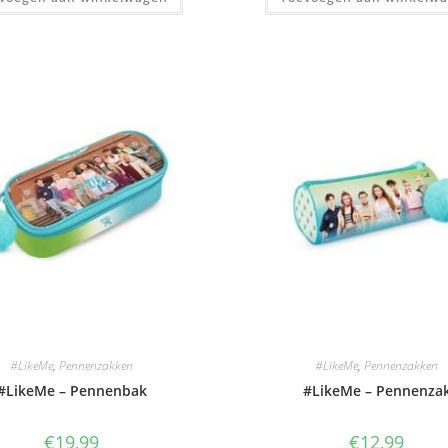
#LikeMe
,
Pennenzakken
#LikeMe
,
Pennenzakken
#LikeMe – Pennenbak
#LikeMe – Pennenza
€
19,99
€
12,99