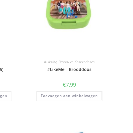
#LikeMe
,
Brood- en Koekendozen
5)
#LikeMe – Brooddoos
€
7,99
agen
Toevoegen aan winkelwagen