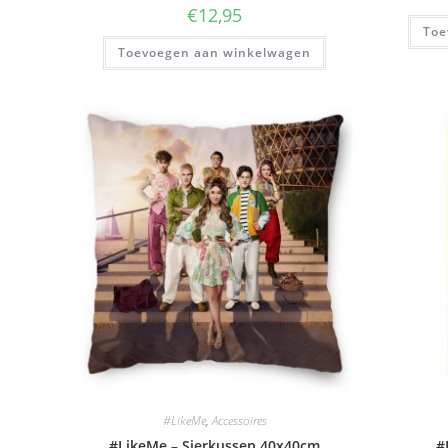
€
12,95
Toe
Toevoegen aan winkelwagen
#LikeMe
,
Accessoires
#LikeMe – Sierkussen 40x40cm
#