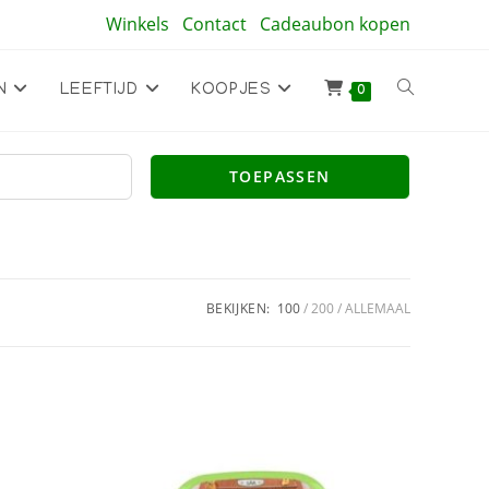
Winkels
Contact
Cadeaubon kopen
Toggle
N
LEEFTIJD
KOOPJES
0
site
TOEPASSEN
zoeken
BEKIJKEN:
100
200
ALLEMAAL