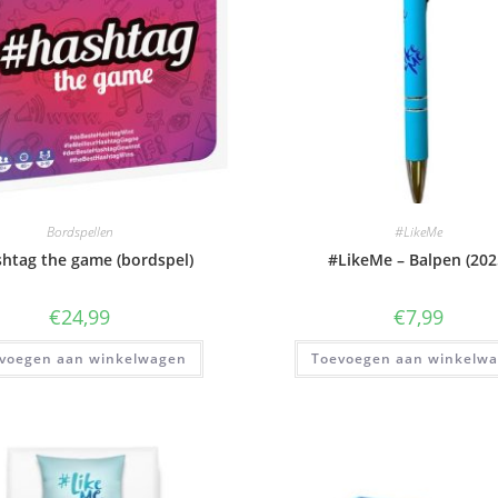
Bordspellen
#LikeMe
htag the game (bordspel)
#LikeMe – Balpen (202
€
24,99
€
7,99
voegen aan winkelwagen
Toevoegen aan winkelw