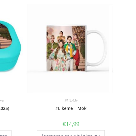
zen
#LikeMe
025)
#Likeme – Mok
€
14,99
agen
Toevoegen aan winkelwagen