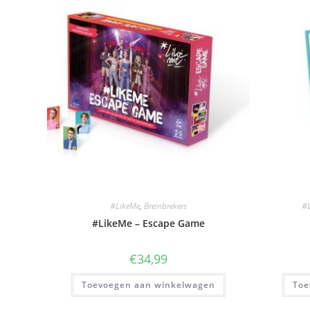
#LikeMe
,
Breinbrekers
#L
#LikeMe – Escape Game
€
34,99
Toevoegen aan winkelwagen
Toe