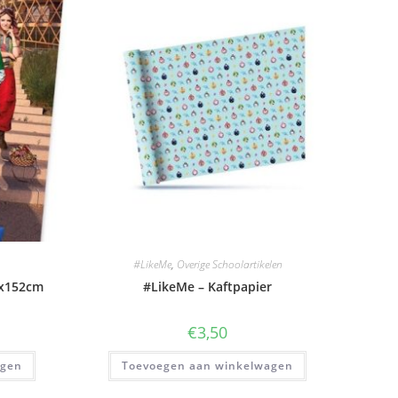
#LikeMe
,
Overige Schoolartikelen
7x152cm
#LikeMe – Kaftpapier
€
3,50
agen
Toevoegen aan winkelwagen