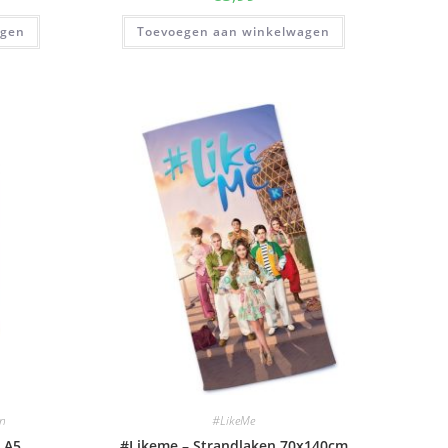
agen
Toevoegen aan winkelwagen
n
#LikeMe
t A5
#Likeme – Strandlaken 70x140cm