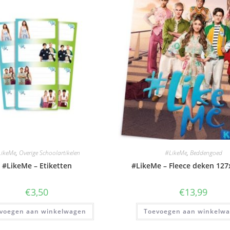
ikeMe
,
Overige Schoolartikelen
#LikeMe
,
Beddengoed
#LikeMe – Etiketten
#LikeMe – Fleece deken 12
€
3,50
€
13,99
voegen aan winkelwagen
Toevoegen aan winkelw