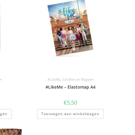
n
#LikeMe
,
Schriften en Mappen
#LikeMe – Elastomap A4
€
5,50
agen
Toevoegen aan winkelwagen