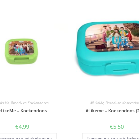
ikeMe
,
Brood- en Koekendozen
#LikeMe
,
Brood- en Koekendo
#LikeMe – Koekendoos
#Likeme – Koekendoos (2
€
4,99
€
5,50
voegen aan winkelwagen
Toevoegen aan winkelw