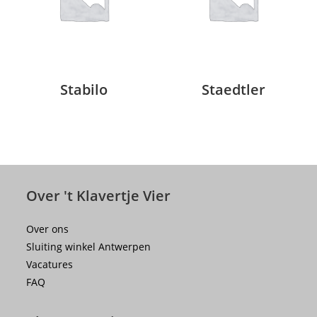
Stabilo
Staedtler
Over 't Klavertje Vier
Over ons
Sluiting winkel Antwerpen
Vacatures
FAQ