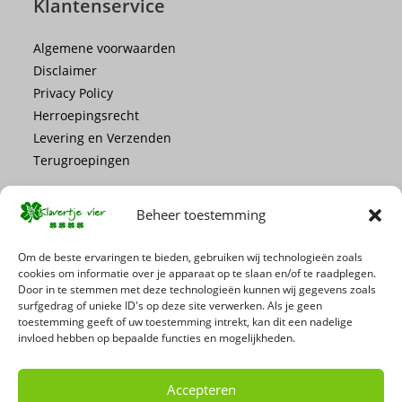
Klantenservice
Algemene voorwaarden
Disclaimer
Privacy Policy
Herroepingsrecht
Levering en Verzenden
Terugroepingen
Beheer toestemming
Om de beste ervaringen te bieden, gebruiken wij technologieën zoals
cookies om informatie over je apparaat op te slaan en/of te raadplegen.
Mis geen enkele actie of promotie!
Door in te stemmen met deze technologieën kunnen wij gegevens zoals
surfgedrag of unieke ID's op deze site verwerken. Als je geen
toestemming geeft of uw toestemming intrekt, kan dit een nadelige
Schrijf je in voor onze nieuwsbrief
invloed hebben op bepaalde functies en mogelijkheden.
Accepteren