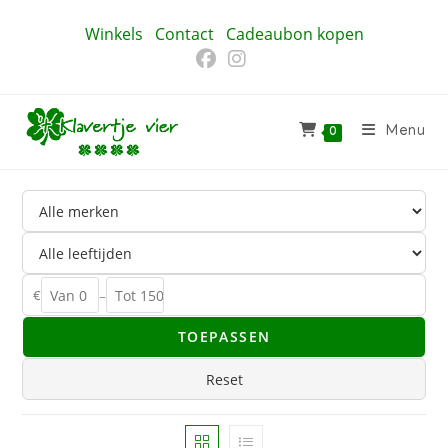
Ga
Winkels
Contact
Cadeaubon kopen
naar
inhoud
Menu
0
€
–
TOEPASSEN
Reset