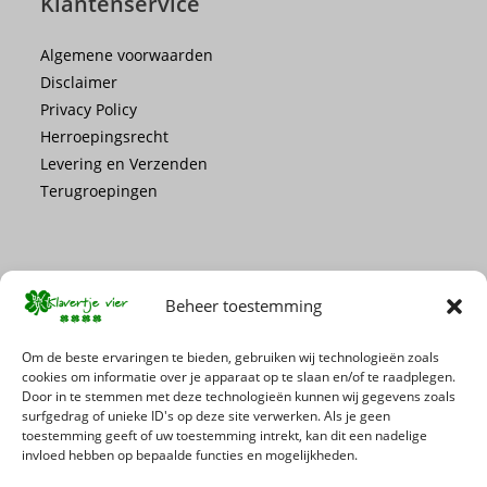
Klantenservice
Algemene voorwaarden
Disclaimer
Privacy Policy
Herroepingsrecht
Levering en Verzenden
Terugroepingen
Beheer toestemming
Mis geen enkele actie of promotie!
Om de beste ervaringen te bieden, gebruiken wij technologieën zoals
cookies om informatie over je apparaat op te slaan en/of te raadplegen.
Door in te stemmen met deze technologieën kunnen wij gegevens zoals
Schrijf je in voor onze nieuwsbrief
surfgedrag of unieke ID's op deze site verwerken. Als je geen
toestemming geeft of uw toestemming intrekt, kan dit een nadelige
invloed hebben op bepaalde functies en mogelijkheden.