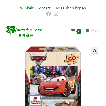
Ga
Winkels
Contact
Cadeaubon kopen
naar
inhoud
Menu
0
🔍