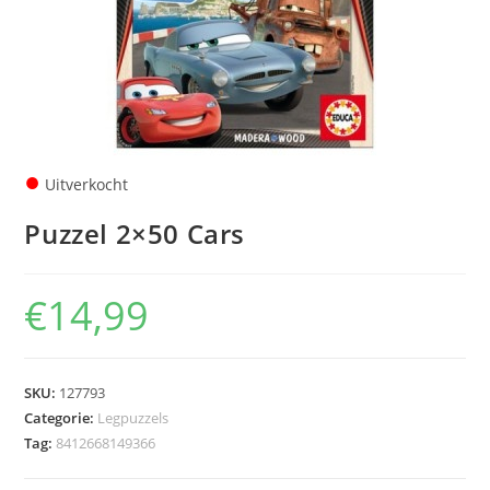
●
Uitverkocht
Puzzel 2×50 Cars
€
14,99
SKU:
127793
Categorie:
Legpuzzels
Tag:
8412668149366