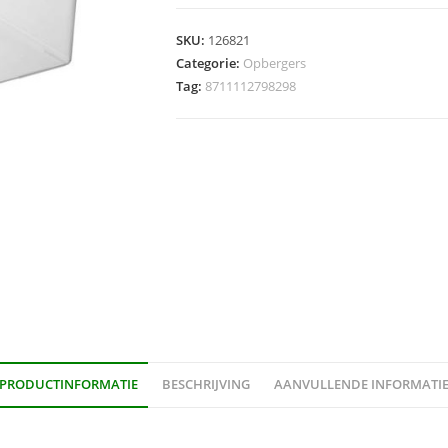
MultiBox
22L
SKU:
126821
-
Categorie:
Opbergers
transparant/blauw
Tag:
8711112798298
aantal
PRODUCTINFORMATIE
BESCHRIJVING
AANVULLENDE INFORMATI