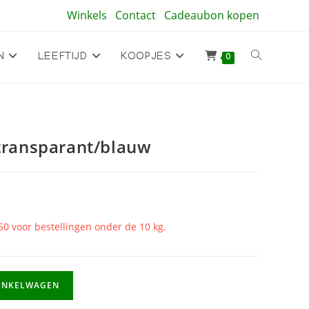
Winkels
Contact
Cadeaubon kopen
Toggle
N
LEEFTIJD
KOOPJES
0
site
 transparant/blauw
zoeken
50 voor bestellingen onder de 10 kg.
INKELWAGEN