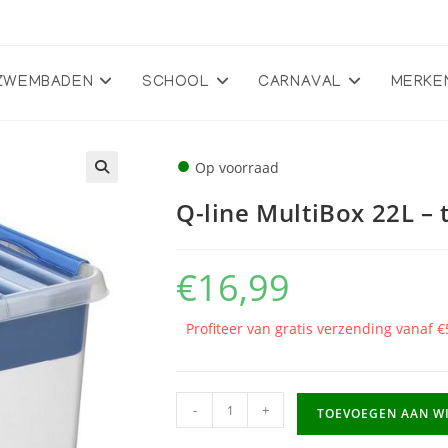
ZWEMBADEN
SCHOOL
CARNAVAL
MERKE
●
Op voorraad
🔍
Q-line MultiBox 22L –
€
16,99
Profiteer van gratis verzending vanaf €
Q-
-
+
TOEVOEGEN AAN W
line