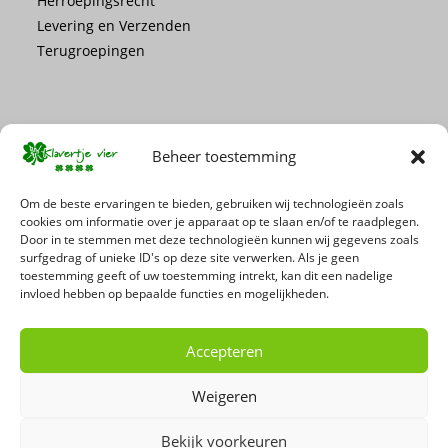
Herroepingsrecht
Levering en Verzenden
Terugroepingen
Beheer toestemming
Mis geen enkele actie of promotie!
Om de beste ervaringen te bieden, gebruiken wij technologieën zoals
cookies om informatie over je apparaat op te slaan en/of te raadplegen.
Door in te stemmen met deze technologieën kunnen wij gegevens zoals
Schrijf je in voor onze nieuwsbrief
surfgedrag of unieke ID's op deze site verwerken. Als je geen
toestemming geeft of uw toestemming intrekt, kan dit een nadelige
invloed hebben op bepaalde functies en mogelijkheden.
Accepteren
Weigeren
Bekijk voorkeuren
Copyright 2026 - 't Klavertje Vier