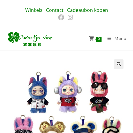
Ga
Winkels
Contact
Cadeaubon kopen
naar
inhoud
Menu
0
🔍