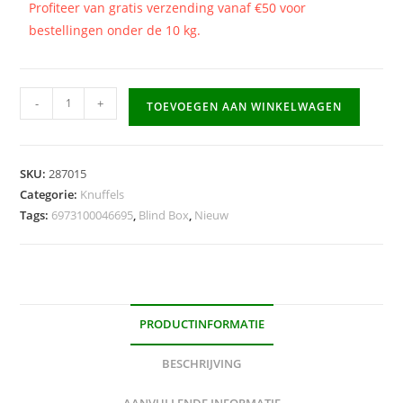
Profiteer van gratis verzending vanaf €50 voor
bestellingen onder de 10 kg.
KIMMON
-
+
TOEVOEGEN AAN WINKELWAGEN
-
Street
Rock
SKU:
287015
aantal
Categorie:
Knuffels
Tags:
6973100046695
,
Blind Box
,
Nieuw
PRODUCTINFORMATIE
BESCHRIJVING