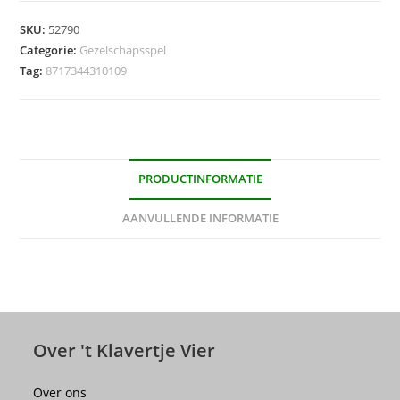
SKU:
52790
Categorie:
Gezelschapsspel
Tag:
8717344310109
PRODUCTINFORMATIE
AANVULLENDE INFORMATIE
Over 't Klavertje Vier
Over ons