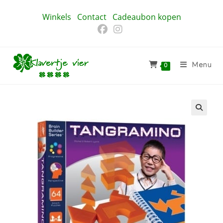
Ga
Winkels
Contact
Cadeaubon kopen
naar
inhoud
Menu
0
🔍