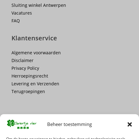
Sluiting winkel Antwerpen
Vacatures
FAQ
Klantenservice
Algemene voorwaarden
Disclaimer
Privacy Policy
Herroepingsrecht
Levering en Verzenden
Terugroepingen
Beheer toestemming
Mis geen enkele actie of promotie!
Om de beste ervaringen te bieden, gebruiken wij technologieën zoals