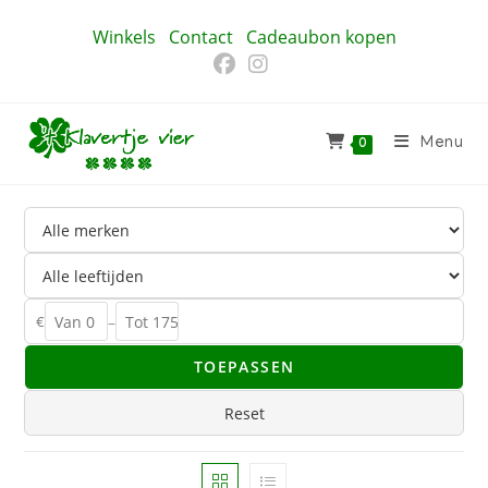
Ga
Winkels
Contact
Cadeaubon kopen
naar
inhoud
Menu
0
€
–
TOEPASSEN
Reset