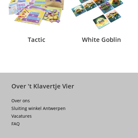
Tactic
White Goblin
Over 't Klavertje Vier
Over ons
Sluiting winkel Antwerpen
Vacatures
FAQ