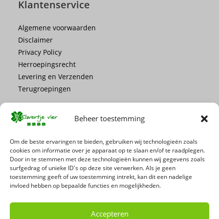
Klantenservice
Algemene voorwaarden
Disclaimer
Privacy Policy
Herroepingsrecht
Levering en Verzenden
Terugroepingen
Beheer toestemming
Om de beste ervaringen te bieden, gebruiken wij technologieën zoals
cookies om informatie over je apparaat op te slaan en/of te raadplegen.
Mis geen enkele actie of promotie!
Door in te stemmen met deze technologieën kunnen wij gegevens zoals
surfgedrag of unieke ID's op deze site verwerken. Als je geen
toestemming geeft of uw toestemming intrekt, kan dit een nadelige
Schrijf je in voor onze nieuwsbrief
invloed hebben op bepaalde functies en mogelijkheden.
Accepteren