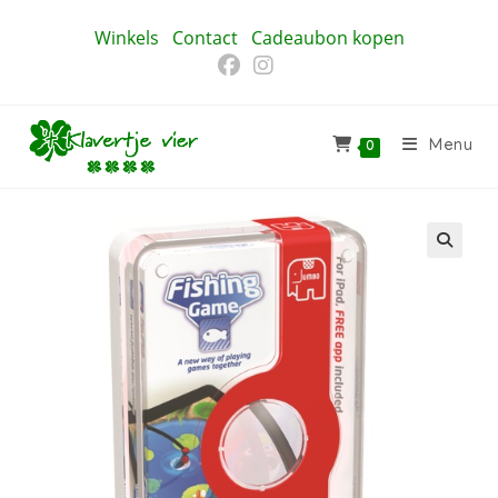
Ga
Winkels
Contact
Cadeaubon kopen
naar
inhoud
Menu
0
🔍