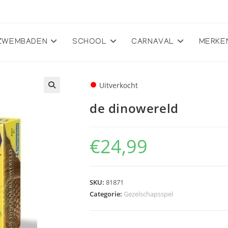
ZWEMBADEN
SCHOOL
CARNAVAL
MERKE
●
Uitverkocht
🔍
de dinowereld
€
24,99
SKU:
81871
Categorie:
Gezelschapsspel