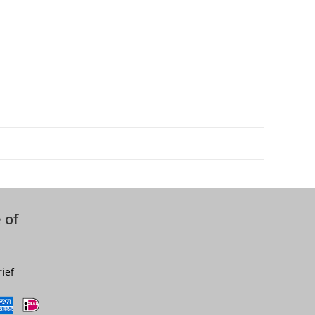
 of
rief