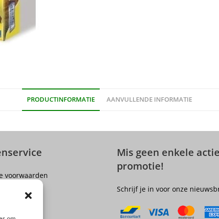
PRODUCTINFORMATIE
AANVULLENDE INFORMATIE
enservice
Mis geen enkele actie
promotie!
e voorwaarden
er
Schrijf je in voor onze nieuwsb
olicy
ngsrecht
ies om