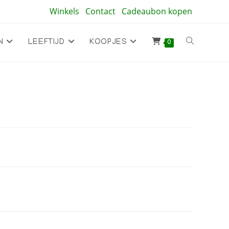
Winkels
Contact
Cadeaubon kopen
Toggle
N
LEEFTIJD
KOOPJES
0
site
zoeken