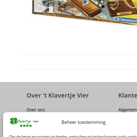
Over 't Klavertje Vier
Klant
Over ons
Algemen
Sluiting winkel Antwerpen
Disclaim
Beheer toestemming
Vacatures
Privacy P
FAQ
Herroepi
Om de beste ervaringen te bieden, gebruiken wij technologieën zoals cook