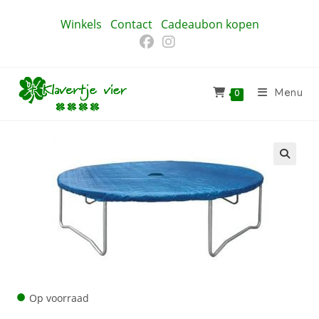
Ga
Winkels
Contact
Cadeaubon kopen
naar
inhoud
Menu
0
🔍
●
Op voorraad