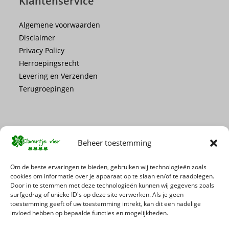
Klantenservice
Algemene voorwaarden
Disclaimer
Privacy Policy
Herroepingsrecht
Levering en Verzenden
Terugroepingen
Beheer toestemming
Mis geen enkele actie of promotie!
Om de beste ervaringen te bieden, gebruiken wij technologieën zoals
cookies om informatie over je apparaat op te slaan en/of te raadplegen.
Door in te stemmen met deze technologieën kunnen wij gegevens zoals
Schrijf je in voor onze nieuwsbrief
surfgedrag of unieke ID's op deze site verwerken. Als je geen
toestemming geeft of uw toestemming intrekt, kan dit een nadelige
invloed hebben op bepaalde functies en mogelijkheden.