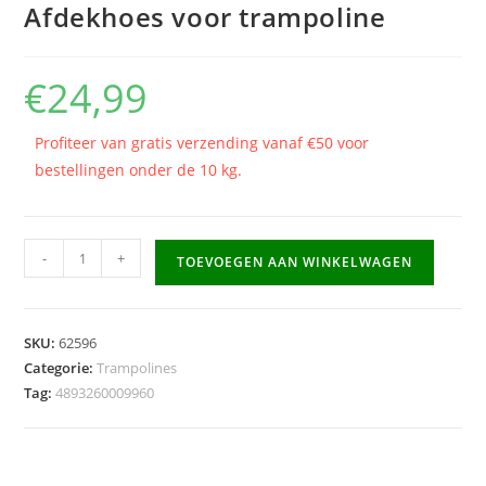
Afdekhoes voor trampoline
€
24,99
Profiteer van gratis verzending vanaf €50 voor
bestellingen onder de 10 kg.
Afdekhoes
-
+
TOEVOEGEN AAN WINKELWAGEN
voor
trampoline
aantal
SKU:
62596
Categorie:
Trampolines
Tag:
4893260009960