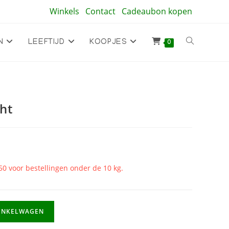
Winkels
Contact
Cadeaubon kopen
Toggle
N
LEEFTIJD
KOOPJES
0
site
ht
zoeken
50 voor bestellingen onder de 10 kg.
INKELWAGEN