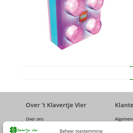
Over 't Klavertje Vier
Klant
Over ons
Algemen
Sluiting winkel Antwerpen
Disclaim
Beheer toestemming