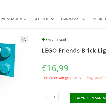
ZWEMBADEN
SCHOOL
CARNAVAL
MERKE
●
Op voorraad
🔍
LEGO Friends Brick Lig
€
16,99
Profiteer van gratis verzending vanaf €
LEGO
-
+
TOEVOEGEN AAN W
Friends