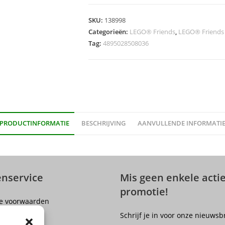
Brick
Light
SKU:
138998
aantal
Categorieën:
LEGO® Friends
,
LEGO® Friends
Tag:
4895028508036
PRODUCTINFORMATIE
BESCHRIJVING
AANVULLENDE INFORMATI
enservice
Mis geen enkele actie
promotie!
e voorwaarden
er
Schrijf je in voor onze nieuwsb