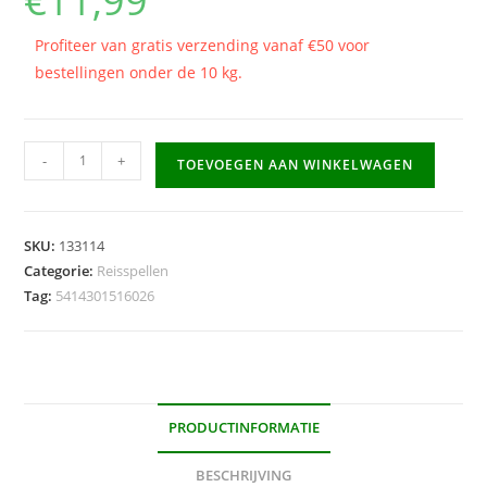
€
11,99
Profiteer van gratis verzending vanaf €50 voor
bestellingen onder de 10 kg.
Smart
-
+
TOEVOEGEN AAN WINKELWAGEN
Games
Magnetic
Travel
SKU:
133114
-
Categorie:
Reisspellen
Noah's
Tag:
5414301516026
Ark
aantal
PRODUCTINFORMATIE
BESCHRIJVING