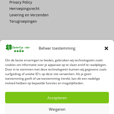
Privacy Policy
Herroepingsrecht
Levering en Verzenden
Terugroepingen
Beheer toestemming
Mis geen enkele actie of promotie!
Om de beste ervaringen te bieden, gebruiken wij technologieën zoals
cookies om informatie over je apparaat op te slaan en/of te raadplegen.
Door in te stemmen met deze technologieën kunnen wij gegevens zoals
Schrijf je in voor onze nieuwsbrief
surfgedrag of unieke ID's op deze site verwerken. Als je geen
toestemming geeft of uw toestemming intrekt, kan dit een nadelige
invloed hebben op bepaalde functies en mogelijkheden.
Accepteren
Weigeren