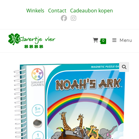
Ga
Winkels
Contact
Cadeaubon kopen
naar
inhoud
Menu
0
🔍