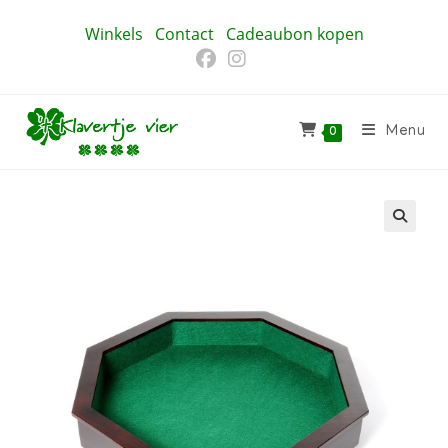
Ga
Winkels
Contact
Cadeaubon kopen
naar
inhoud
Menu
0
🔍