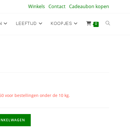
Winkels
Contact
Cadeaubon kopen
Toggle
N
LEEFTIJD
KOOPJES
0
site
zoeken
50 voor bestellingen onder de 10 kg.
INKELWAGEN