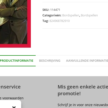
(EN)
aantal
SKU:
114471
Categorieën:
Bordspellen
,
Bordspellen
Tag:
824968782910
PRODUCTINFORMATIE
BESCHRIJVING
AANVULLENDE INFORMATI
enservice
Mis geen enkele actie
promotie!
e voorwaarden
er
Schrijf je in voor onze nieuwsb