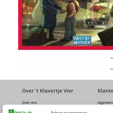
Over 't Klavertje Vier
Klant
Over ons
Algemen
Sluiting winkel Antwerpen
Disclaim
Beheer toestemming