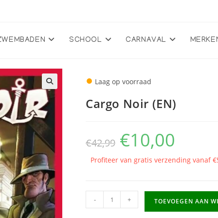
ZWEMBADEN
SCHOOL
CARNAVAL
MERKE
●
Laag op voorraad
🔍
Cargo Noir (EN)
€
10,00
Oorspronkelijke
Huidige
€
42,99
prijs
prijs
was:
is:
€42,99.
€10,00.
Profiteer van gratis verzending vanaf €
Cargo
-
+
TOEVOEGEN AAN W
Noir