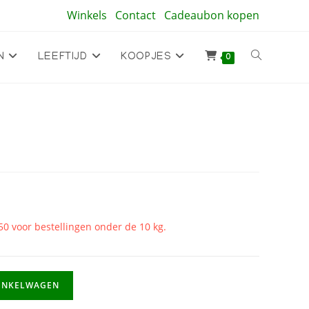
Winkels
Contact
Cadeaubon kopen
Toggle
N
LEEFTIJD
KOOPJES
0
site
zoeken
50 voor bestellingen onder de 10 kg.
INKELWAGEN