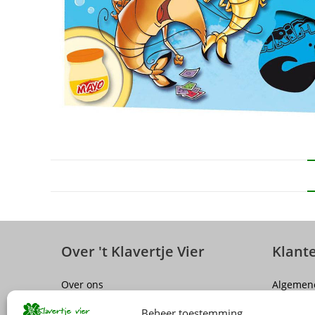
Over 't Klavertje Vier
Klant
Over ons
Algemen
Sluiting winkel Antwerpen
Disclaim
Beheer toestemming