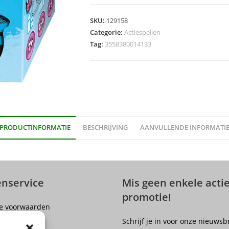
SKU:
129158
Categorie:
Actiespellen
Tag:
3558380014133
PRODUCTINFORMATIE
BESCHRIJVING
AANVULLENDE INFORMATI
enservice
Mis geen enkele actie
promotie!
e voorwaarden
er
Schrijf je in voor onze nieuwsb