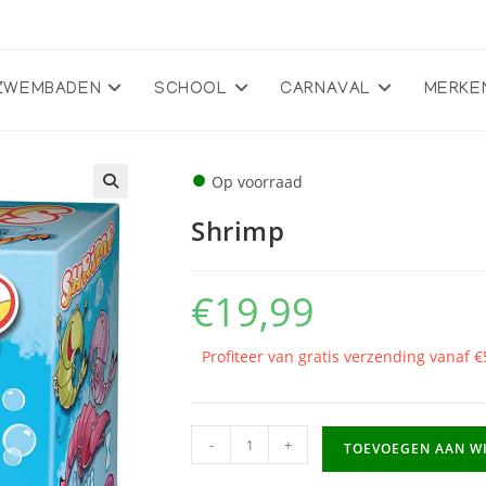
ZWEMBADEN
SCHOOL
CARNAVAL
MERKE
●
Op voorraad
🔍
Shrimp
€
19,99
Profiteer van gratis verzending vanaf €
Shrimp
-
+
TOEVOEGEN AAN W
aantal