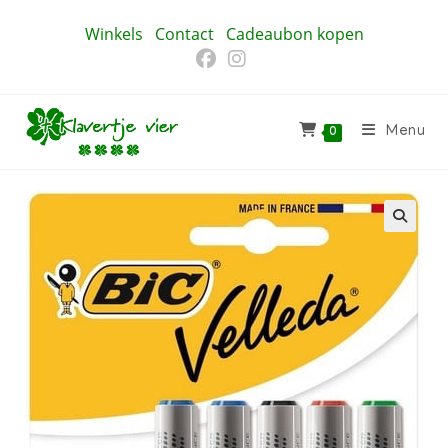
Ga
Winkels
Contact
Cadeaubon kopen
naar
inhoud
Menu
0
🔍