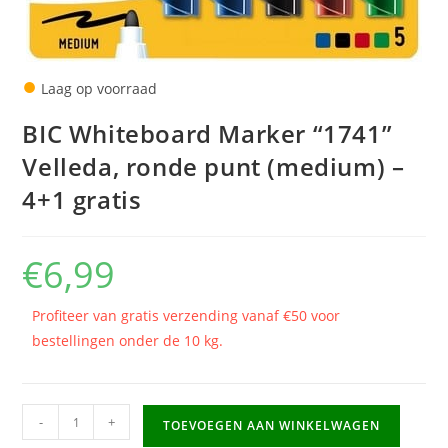
●
Laag op voorraad
BIC Whiteboard Marker “1741”
Velleda, ronde punt (medium) –
4+1 gratis
€
6,99
Profiteer van gratis verzending vanaf €50 voor
bestellingen onder de 10 kg.
BIC
-
+
TOEVOEGEN AAN WINKELWAGEN
Whiteboard