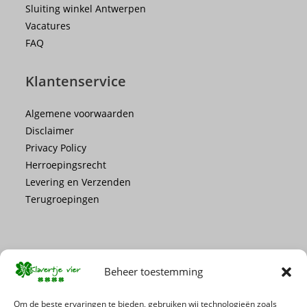
Sluiting winkel Antwerpen
Vacatures
FAQ
Klantenservice
Algemene voorwaarden
Disclaimer
Privacy Policy
Herroepingsrecht
Levering en Verzenden
Terugroepingen
Beheer toestemming
Mis geen enkele actie of promotie!
Om de beste ervaringen te bieden, gebruiken wij technologieën zoals