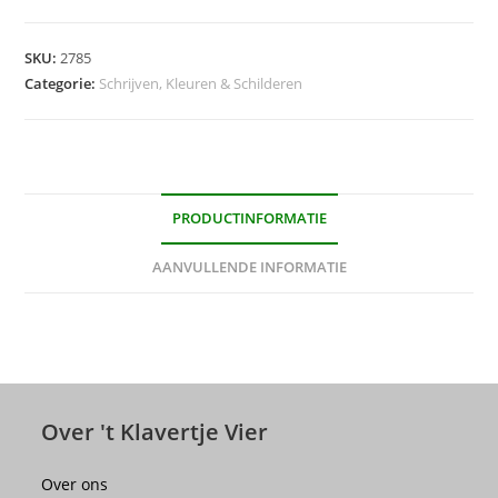
Marker
"1741"
SKU:
2785
Velleda,
Categorie:
Schrijven, Kleuren & Schilderen
ronde
punt
(medium)
-
4+1
PRODUCTINFORMATIE
gratis
AANVULLENDE INFORMATIE
aantal
Over 't Klavertje Vier
Over ons