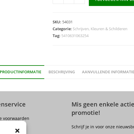
Permanente
Marker
"725N"
SKU:
54031
extra
Categorie:
Schrijven, Kleuren & Schilderen
fijne
Tag:
5410631063254
punt,
lijndikte
0.4mm
-
zwart
PRODUCTINFORMATIE
BESCHRIJVING
AANVULLENDE INFORMATI
aantal
enservice
Mis geen enkele actie
promotie!
e voorwaarden
er
Schrijf je in voor onze nieuwsb
olicy