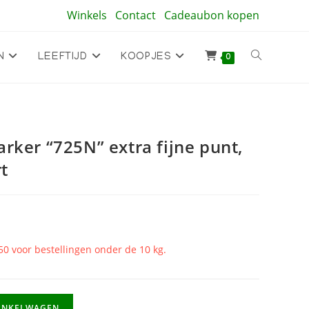
Winkels
Contact
Cadeaubon kopen
Toggle
N
LEEFTIJD
KOOPJES
0
site
rker “725N” extra fijne punt,
zoeken
t
50 voor bestellingen onder de 10 kg.
INKELWAGEN