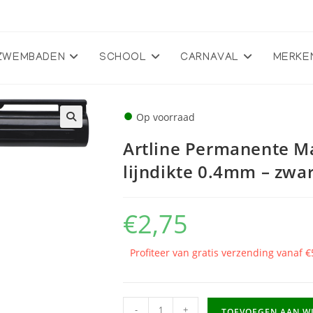
ZWEMBADEN
SCHOOL
CARNAVAL
MERKE
●
Op voorraad
🔍
Artline Permanente Ma
lijndikte 0.4mm – zwar
€
2,75
Profiteer van gratis verzending vanaf €
Artline
-
+
TOEVOEGEN AAN W