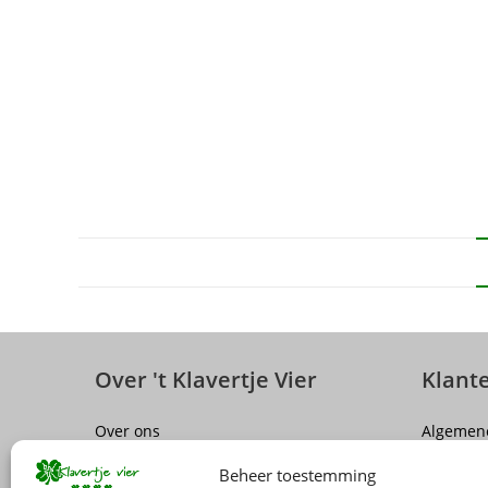
Over 't Klavertje Vier
Klant
Over ons
Algemen
Sluiting winkel Antwerpen
Disclaim
Beheer toestemming
Vacatures
Privacy P