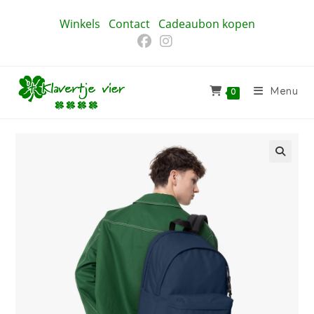
Ga
Winkels
Contact
Cadeaubon kopen
naar
inhoud
Menu
0
🔍