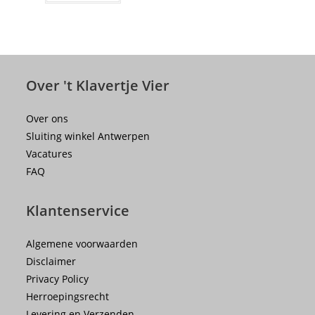
Over 't Klavertje Vier
Over ons
Sluiting winkel Antwerpen
Vacatures
FAQ
Klantenservice
Algemene voorwaarden
Disclaimer
Privacy Policy
Herroepingsrecht
Levering en Verzenden