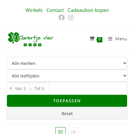
Ga
Winkels
Contact
Cadeaubon kopen
naar
inhoud
Menu
0
€
–
TOEPASSEN
Reset