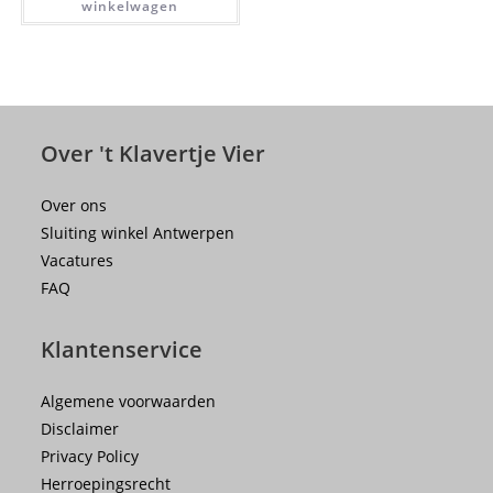
winkelwagen
Over 't Klavertje Vier
Over ons
Sluiting winkel Antwerpen
Vacatures
FAQ
Klantenservice
Algemene voorwaarden
Disclaimer
Privacy Policy
Herroepingsrecht