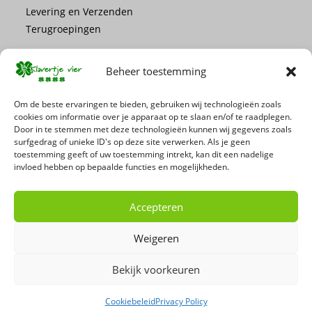
Levering en Verzenden
Terugroepingen
Beheer toestemming
Om de beste ervaringen te bieden, gebruiken wij technologieën zoals
cookies om informatie over je apparaat op te slaan en/of te raadplegen.
Mis geen enkele actie of promotie!
Door in te stemmen met deze technologieën kunnen wij gegevens zoals
surfgedrag of unieke ID's op deze site verwerken. Als je geen
toestemming geeft of uw toestemming intrekt, kan dit een nadelige
Schrijf je in voor onze nieuwsbrief
invloed hebben op bepaalde functies en mogelijkheden.
Accepteren
Weigeren
Bekijk voorkeuren
Cookiebeleid
Privacy Policy
Copyright 2026 - 't Klavertje Vier