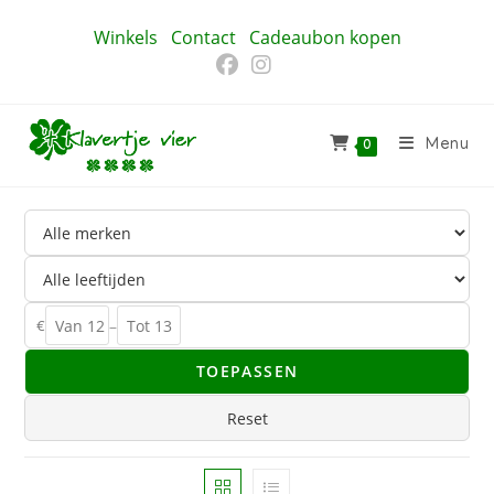
Ga
Winkels
Contact
Cadeaubon kopen
naar
inhoud
Menu
0
€
–
TOEPASSEN
Reset