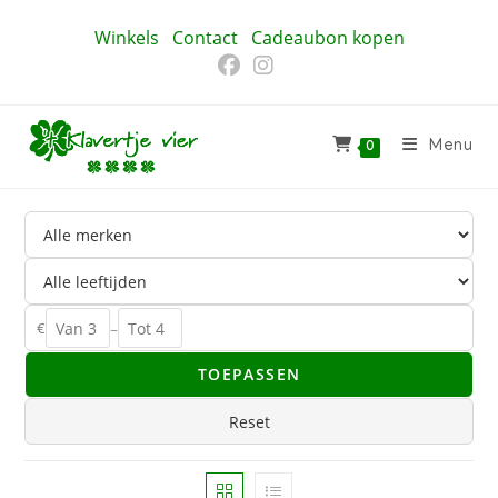
Ga
Winkels
Contact
Cadeaubon kopen
naar
inhoud
Menu
0
€
–
TOEPASSEN
Reset