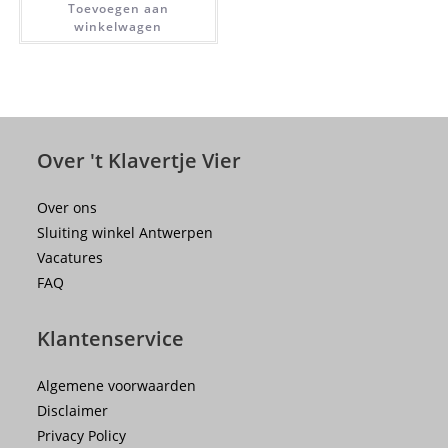
Toevoegen aan
winkelwagen
Over 't Klavertje Vier
Over ons
Sluiting winkel Antwerpen
Vacatures
FAQ
Klantenservice
Algemene voorwaarden
Disclaimer
Privacy Policy