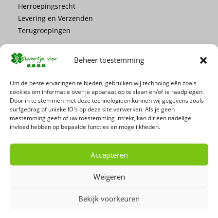
Herroepingsrecht
Levering en Verzenden
Terugroepingen
Beheer toestemming
Om de beste ervaringen te bieden, gebruiken wij technologieën zoals
cookies om informatie over je apparaat op te slaan en/of te raadplegen.
Mis geen enkele actie of promotie!
Door in te stemmen met deze technologieën kunnen wij gegevens zoals
surfgedrag of unieke ID's op deze site verwerken. Als je geen
toestemming geeft of uw toestemming intrekt, kan dit een nadelige
Schrijf je in voor onze nieuwsbrief
invloed hebben op bepaalde functies en mogelijkheden.
Accepteren
Weigeren
Bekijk voorkeuren