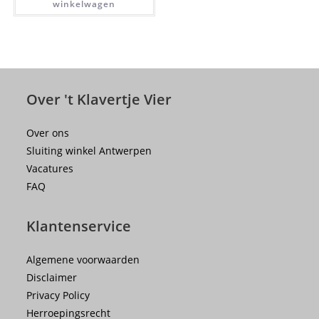
winkelwagen
Over 't Klavertje Vier
Over ons
Sluiting winkel Antwerpen
Vacatures
FAQ
Klantenservice
Algemene voorwaarden
Disclaimer
Privacy Policy
Herroepingsrecht