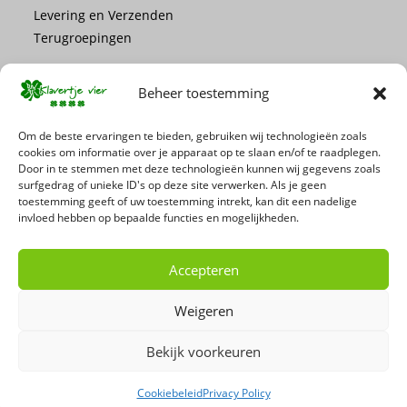
Levering en Verzenden
Terugroepingen
Beheer toestemming
Om de beste ervaringen te bieden, gebruiken wij technologieën zoals
cookies om informatie over je apparaat op te slaan en/of te raadplegen.
Mis geen enkele actie of promotie!
Door in te stemmen met deze technologieën kunnen wij gegevens zoals
surfgedrag of unieke ID's op deze site verwerken. Als je geen
toestemming geeft of uw toestemming intrekt, kan dit een nadelige
Schrijf je in voor onze nieuwsbrief
invloed hebben op bepaalde functies en mogelijkheden.
Accepteren
Weigeren
Bekijk voorkeuren
Cookiebeleid
Privacy Policy
Copyright 2026 - 't Klavertje Vier