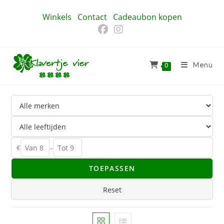
Ga
Winkels
Contact
Cadeaubon kopen
naar
inhoud
Menu
0
€
–
TOEPASSEN
Reset