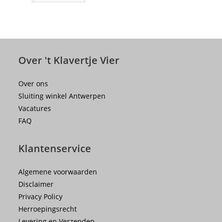
Over 't Klavertje Vier
Over ons
Sluiting winkel Antwerpen
Vacatures
FAQ
Klantenservice
Algemene voorwaarden
Disclaimer
Privacy Policy
Herroepingsrecht
Levering en Verzenden