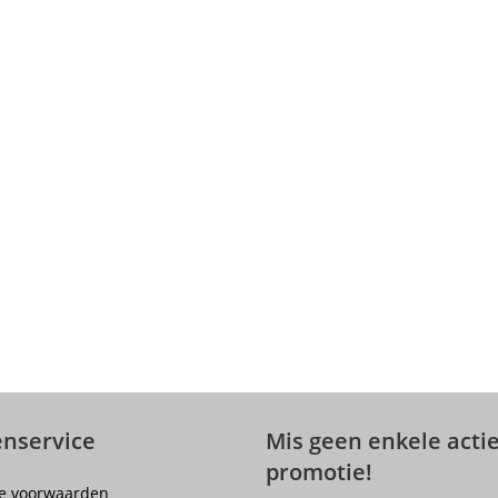
enservice
Mis geen enkele actie
promotie!
e voorwaarden