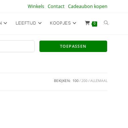
Winkels
Contact
Cadeaubon kopen
Toggle
N
LEEFTIJD
KOOPJES
0
site
TOEPASSEN
zoeken
BEKIJKEN:
100
200
ALLEMAAL