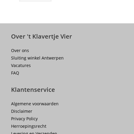
Over 't Klavertje Vier
Over ons
Sluiting winkel Antwerpen
Vacatures
FAQ
Klantenservice
Algemene voorwaarden
Disclaimer
Privacy Policy
Herroepingsrecht
Levering en Verzenden