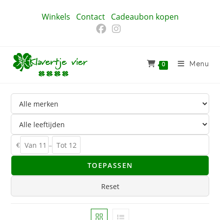
Ga
Winkels
Contact
Cadeaubon kopen
naar
inhoud
Menu
0
€
–
TOEPASSEN
Reset