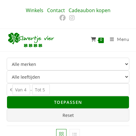
Ga
Winkels
Contact
Cadeaubon kopen
naar
inhoud
Menu
0
€
–
TOEPASSEN
Reset