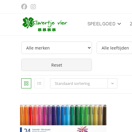
Ga
naar
inhoud
SPEELGOED
Reset
Standaard sortering