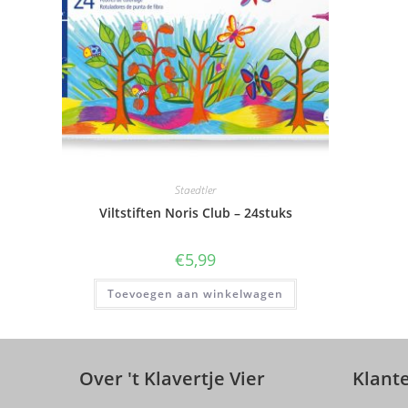
Staedtler
Viltstiften Noris Club – 24stuks
€
5,99
Toevoegen aan winkelwagen
Over 't Klavertje Vier
Klant