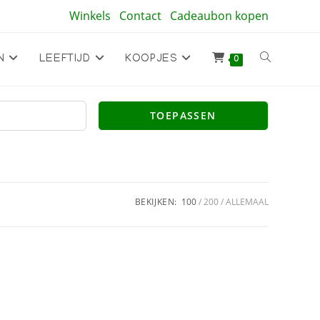
Winkels
Contact
Cadeaubon kopen
Toggle
N
LEEFTIJD
KOOPJES
0
site
TOEPASSEN
zoeken
BEKIJKEN:
100
200
ALLEMAAL