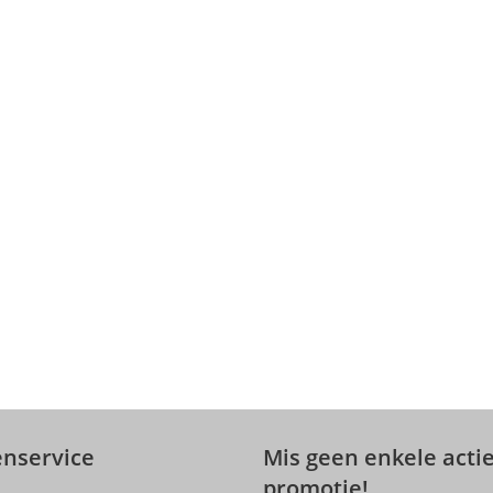
enservice
Mis geen enkele actie
promotie!