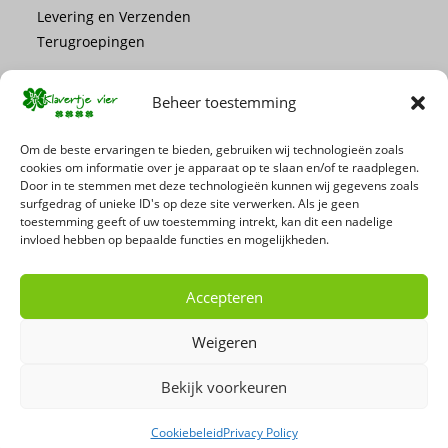
Levering en Verzenden
Terugroepingen
Beheer toestemming
Om de beste ervaringen te bieden, gebruiken wij technologieën zoals
cookies om informatie over je apparaat op te slaan en/of te raadplegen.
Mis geen enkele actie of promotie!
Door in te stemmen met deze technologieën kunnen wij gegevens zoals
surfgedrag of unieke ID's op deze site verwerken. Als je geen
toestemming geeft of uw toestemming intrekt, kan dit een nadelige
Schrijf je in voor onze nieuwsbrief
invloed hebben op bepaalde functies en mogelijkheden.
Accepteren
Weigeren
Bekijk voorkeuren
Cookiebeleid
Privacy Policy
Copyright 2026 - 't Klavertje Vier