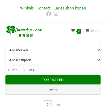
Ga
Winkels
Contact
Cadeaubon kopen
naar
inhoud
Menu
0
€
–
TOEPASSEN
Reset