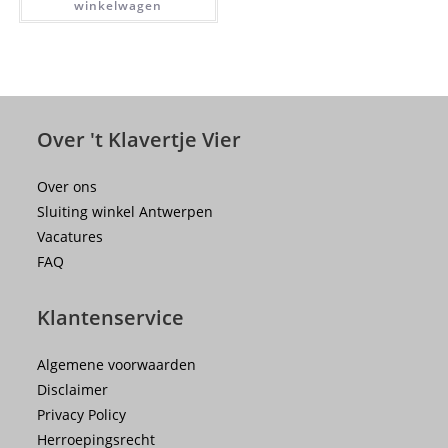
winkelwagen
Over 't Klavertje Vier
Over ons
Sluiting winkel Antwerpen
Vacatures
FAQ
Klantenservice
Algemene voorwaarden
Disclaimer
Privacy Policy
Herroepingsrecht