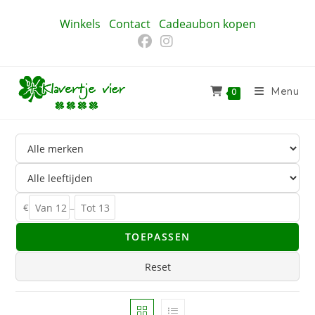
Ga
Winkels
Contact
Cadeaubon kopen
naar
inhoud
Menu
0
€
–
TOEPASSEN
Reset