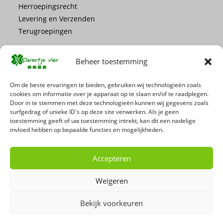
Herroepingsrecht
Levering en Verzenden
Terugroepingen
Beheer toestemming
Om de beste ervaringen te bieden, gebruiken wij technologieën zoals
cookies om informatie over je apparaat op te slaan en/of te raadplegen.
Mis geen enkele actie of promotie!
Door in te stemmen met deze technologieën kunnen wij gegevens zoals
surfgedrag of unieke ID's op deze site verwerken. Als je geen
toestemming geeft of uw toestemming intrekt, kan dit een nadelige
Schrijf je in voor onze nieuwsbrief
invloed hebben op bepaalde functies en mogelijkheden.
Accepteren
Weigeren
Bekijk voorkeuren