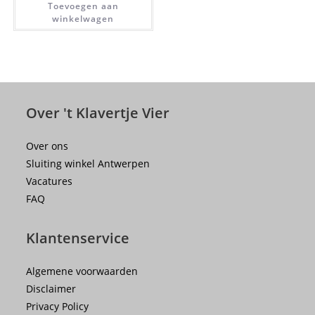
Toevoegen aan
winkelwagen
Over 't Klavertje Vier
Over ons
Sluiting winkel Antwerpen
Vacatures
FAQ
Klantenservice
Algemene voorwaarden
Disclaimer
Privacy Policy