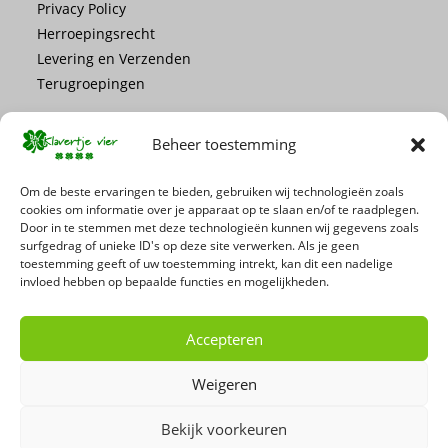
Privacy Policy
Herroepingsrecht
Levering en Verzenden
Terugroepingen
Beheer toestemming
Om de beste ervaringen te bieden, gebruiken wij technologieën zoals
cookies om informatie over je apparaat op te slaan en/of te raadplegen.
Mis geen enkele actie of promotie!
Door in te stemmen met deze technologieën kunnen wij gegevens zoals
surfgedrag of unieke ID's op deze site verwerken. Als je geen
toestemming geeft of uw toestemming intrekt, kan dit een nadelige
Schrijf je in voor onze nieuwsbrief
invloed hebben op bepaalde functies en mogelijkheden.
Accepteren
Weigeren
Bekijk voorkeuren