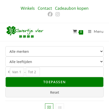
Ga
Winkels
Contact
Cadeaubon kopen
naar
inhoud
Menu
0
€
–
TOEPASSEN
Reset