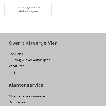
Toevoegen aan
winkelwagen
Over 't Klavertje Vier
Over ons
Sluiting winkel Antwerpen
Vacatures
FAQ
Klantenservice
Algemene voorwaarden
Disclaimer