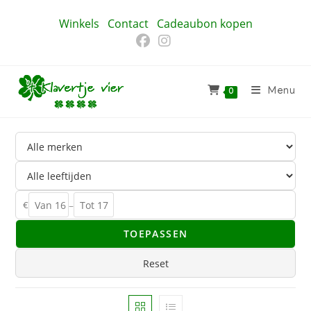
Ga
Winkels
Contact
Cadeaubon kopen
naar
inhoud
Menu
0
€
–
TOEPASSEN
Reset