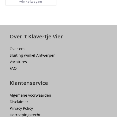
winkelwagen
Over 't Klavertje Vier
Over ons
Sluiting winkel Antwerpen
Vacatures
FAQ
Klantenservice
Algemene voorwaarden
Disclaimer
Privacy Policy
Herroepingsrecht