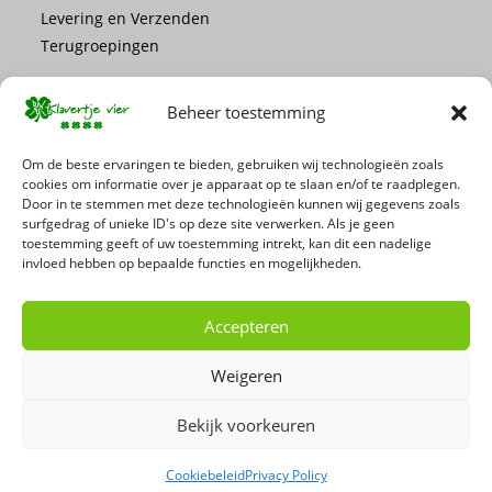
Levering en Verzenden
Terugroepingen
Beheer toestemming
Om de beste ervaringen te bieden, gebruiken wij technologieën zoals
cookies om informatie over je apparaat op te slaan en/of te raadplegen.
Mis geen enkele actie of promotie!
Door in te stemmen met deze technologieën kunnen wij gegevens zoals
surfgedrag of unieke ID's op deze site verwerken. Als je geen
toestemming geeft of uw toestemming intrekt, kan dit een nadelige
Schrijf je in voor onze nieuwsbrief
invloed hebben op bepaalde functies en mogelijkheden.
Accepteren
Weigeren
Bekijk voorkeuren
Cookiebeleid
Privacy Policy
Copyright 2026 - 't Klavertje Vier