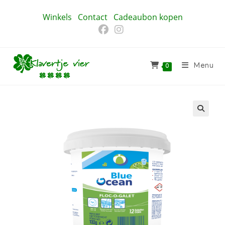
Ga
Winkels
Contact
Cadeaubon kopen
naar
inhoud
Menu
0
🔍