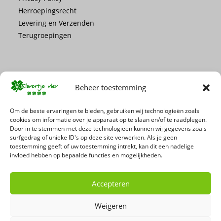
Herroepingsrecht
Levering en Verzenden
Terugroepingen
Beheer toestemming
Mis geen enkele actie of promotie!
Om de beste ervaringen te bieden, gebruiken wij technologieën zoals
cookies om informatie over je apparaat op te slaan en/of te raadplegen.
Door in te stemmen met deze technologieën kunnen wij gegevens zoals
Schrijf je in voor onze nieuwsbrief
surfgedrag of unieke ID's op deze site verwerken. Als je geen
toestemming geeft of uw toestemming intrekt, kan dit een nadelige
invloed hebben op bepaalde functies en mogelijkheden.
Accepteren
Weigeren