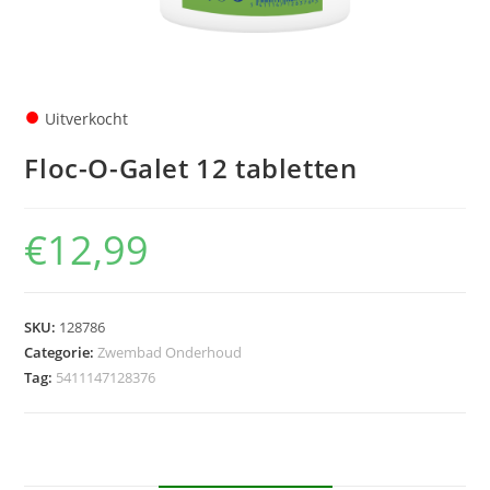
●
Uitverkocht
Floc-O-Galet 12 tabletten
€
12,99
SKU:
128786
Categorie:
Zwembad Onderhoud
Tag:
5411147128376