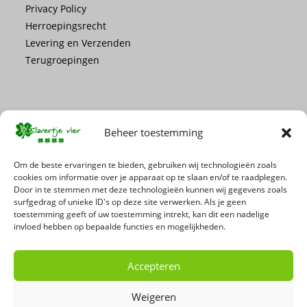
Privacy Policy
Herroepingsrecht
Levering en Verzenden
Terugroepingen
Beheer toestemming
Mis geen enkele actie of promotie!
Om de beste ervaringen te bieden, gebruiken wij technologieën zoals
cookies om informatie over je apparaat op te slaan en/of te raadplegen.
Door in te stemmen met deze technologieën kunnen wij gegevens zoals
Schrijf je in voor onze nieuwsbrief
surfgedrag of unieke ID's op deze site verwerken. Als je geen
toestemming geeft of uw toestemming intrekt, kan dit een nadelige
invloed hebben op bepaalde functies en mogelijkheden.
Accepteren
Weigeren