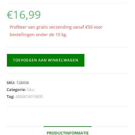
€
16,99
Profiteer van gratis verzending vanaf €50 voor
bestellingen onder de 10 kg.
Siku
TOEVOEGEN AAN WINKELWAGEN
New
Holland
aantal
SKU:
128436
Categorie:
Siku
Tag:
4006874019830
PRODUCTINFORMATIE