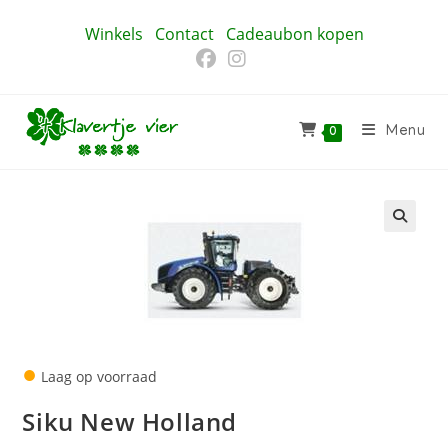
Ga
Winkels
Contact
Cadeaubon kopen
naar
inhoud
Menu
0
🔍
●
Laag op voorraad
Siku New Holland