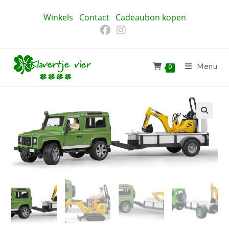
Ga
Winkels
Contact
Cadeaubon kopen
naar
inhoud
Menu
0
🔍