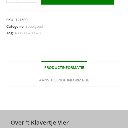
Afrikaan
aantal
SKU:
121600
Categorie:
Speelgoed
Tag:
4005086700673
PRODUCTINFORMATIE
AANVULLENDE INFORMATIE
Over 't Klavertje Vier