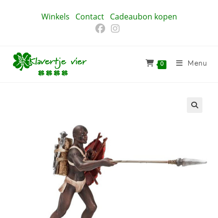
Ga
Winkels
Contact
Cadeaubon kopen
naar
inhoud
Menu
0
🔍