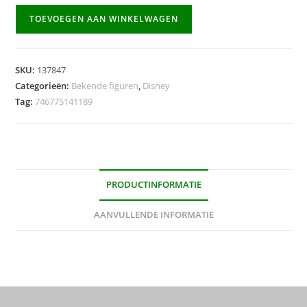
Minnie
TOEVOEGEN AAN WINKELWAGEN
mouse
slaapfeestje
boetiek
SKU:
137847
aantal
Categorieën:
Bekende figuren
,
Disney
Tag:
746775141189
PRODUCTINFORMATIE
AANVULLENDE INFORMATIE