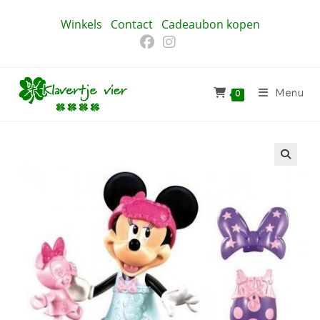
Ga
Winkels
Contact
Cadeaubon kopen
naar
inhoud
Menu
0
🔍