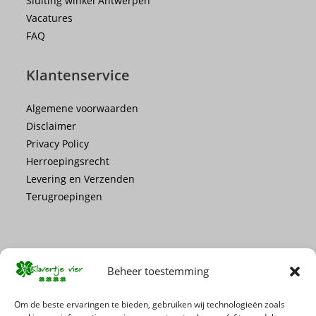
Sluiting winkel Antwerpen
Vacatures
FAQ
Klantenservice
Algemene voorwaarden
Disclaimer
Privacy Policy
Herroepingsrecht
Levering en Verzenden
Terugroepingen
Beheer toestemming
Mis geen enkele actie of promotie!
Om de beste ervaringen te bieden, gebruiken wij technologieën zoals