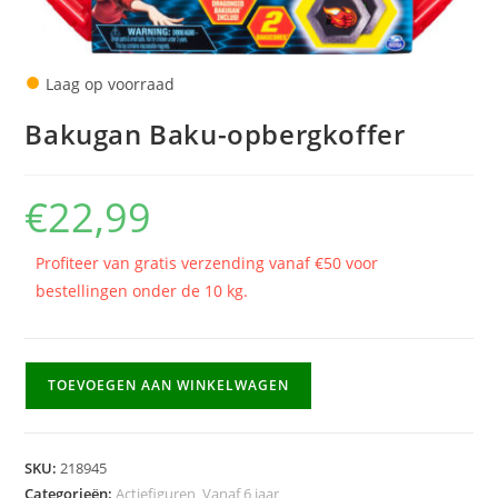
●
Laag op voorraad
Bakugan Baku-opbergkoffer
€
22,99
Profiteer van gratis verzending vanaf €50 voor
bestellingen onder de 10 kg.
Bakugan
TOEVOEGEN AAN WINKELWAGEN
Baku-
opbergkoffer
aantal
SKU:
218945
Categorieën:
Actiefiguren
,
Vanaf 6 jaar