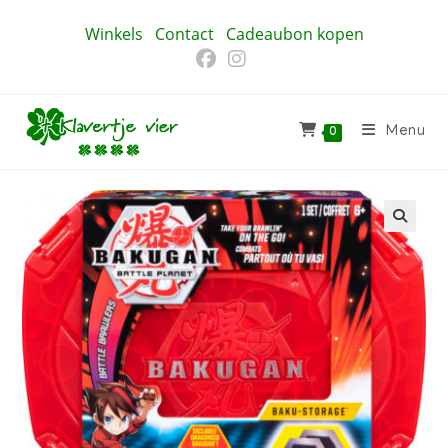
Ga
Winkels
Contact
Cadeaubon kopen
naar
inhoud
Menu
0
🔍