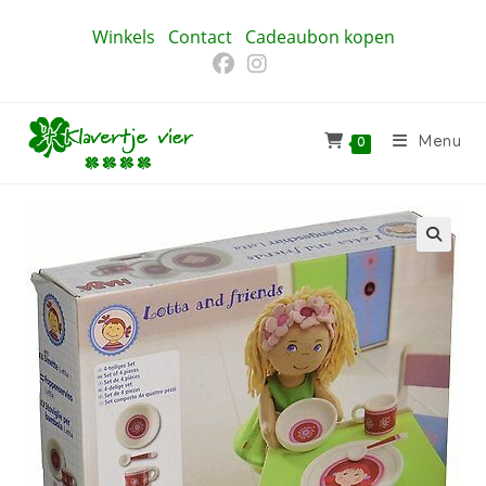
Ga
Winkels
Contact
Cadeaubon kopen
naar
inhoud
Menu
0
🔍