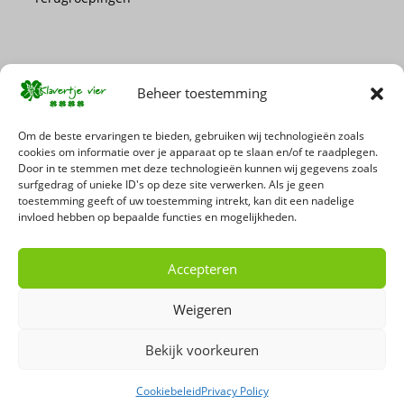
Beheer toestemming
Mis geen enkele actie of promotie!
Om de beste ervaringen te bieden, gebruiken wij technologieën zoals
cookies om informatie over je apparaat op te slaan en/of te raadplegen.
Door in te stemmen met deze technologieën kunnen wij gegevens zoals
Schrijf je in voor onze nieuwsbrief
surfgedrag of unieke ID's op deze site verwerken. Als je geen
toestemming geeft of uw toestemming intrekt, kan dit een nadelige
invloed hebben op bepaalde functies en mogelijkheden.
Accepteren
Weigeren
Bekijk voorkeuren
Copyright 2026 - 't Klavertje Vier
Cookiebeleid
Privacy Policy