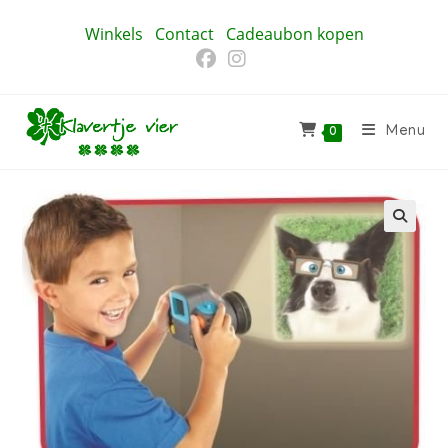
Ga
Winkels
Contact
Cadeaubon kopen
naar
inhoud
Menu
0
🔍