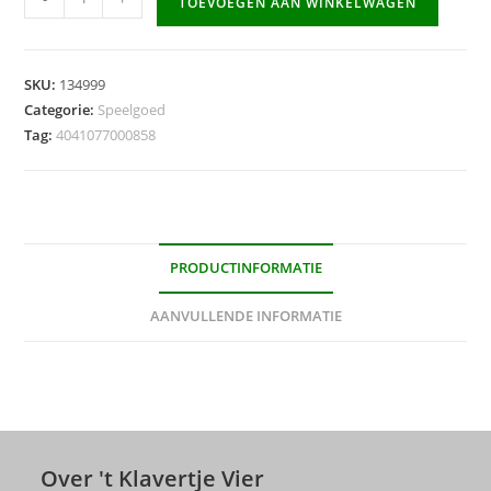
TOEVOEGEN AAN WINKELWAGEN
groen
aantal
SKU:
134999
Categorie:
Speelgoed
Tag:
4041077000858
PRODUCTINFORMATIE
AANVULLENDE INFORMATIE
Over 't Klavertje Vier