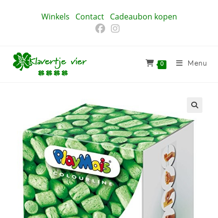
Ga
Winkels
Contact
Cadeaubon kopen
naar
inhoud
Menu
0
🔍