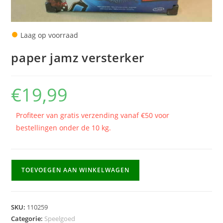
●
Laag op voorraad
paper jamz versterker
€
19,99
Profiteer van gratis verzending vanaf €50 voor
bestellingen onder de 10 kg.
paper
TOEVOEGEN AAN WINKELWAGEN
jamz
versterker
aantal
SKU:
110259
Categorie:
Speelgoed