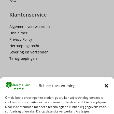
FAQ
Klantenservice
Algemene voorwaarden
Disclaimer
Privacy Policy
Herroepingsrecht
Levering en Verzenden
Terugroepingen
Beheer toestemming
Mis geen enkele actie of promotie!
Om de beste ervaringen te bieden, gebruiken wij technologieën zoals
cookies om informatie over je apparaat op te slaan en/of te raadplegen.
Door in te stemmen met deze technologieën kunnen wij gegevens zoals
Schrijf je in voor onze nieuwsbrief
surfgedrag of unieke ID's op deze site verwerken. Als je geen