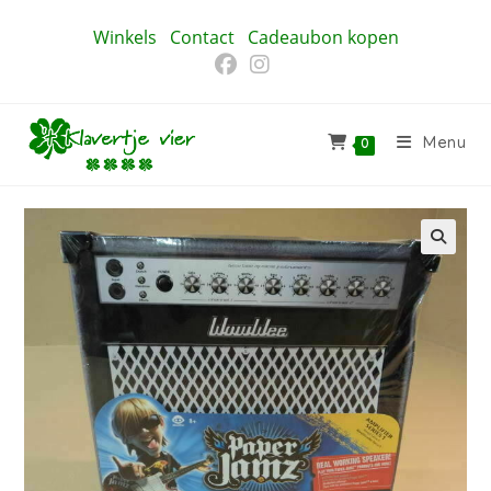
Ga
Winkels
Contact
Cadeaubon kopen
naar
inhoud
Menu
0
🔍