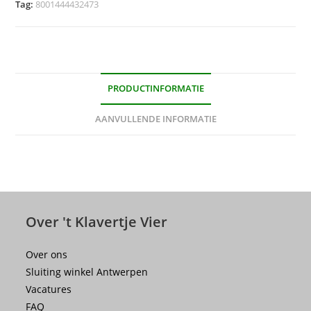
Tag:
8001444432473
PRODUCTINFORMATIE
AANVULLENDE INFORMATIE
Over 't Klavertje Vier
Over ons
Sluiting winkel Antwerpen
Vacatures
FAQ