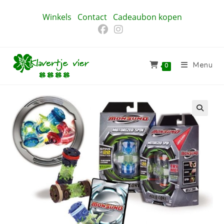
Ga
Winkels
Contact
Cadeaubon kopen
naar
inhoud
Menu
0
🔍