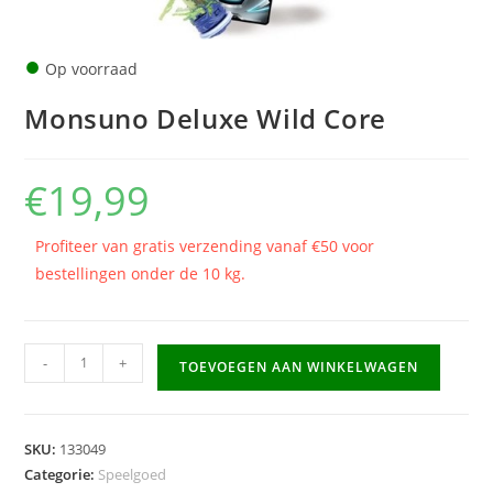
●
Op voorraad
Monsuno Deluxe Wild Core
€
19,99
Profiteer van gratis verzending vanaf €50 voor
bestellingen onder de 10 kg.
Monsuno
-
+
TOEVOEGEN AAN WINKELWAGEN
Deluxe
Wild
Core
SKU:
133049
aantal
Categorie:
Speelgoed