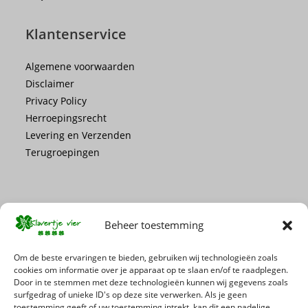
Klantenservice
Algemene voorwaarden
Disclaimer
Privacy Policy
Herroepingsrecht
Levering en Verzenden
Terugroepingen
Beheer toestemming
Mis geen enkele actie of promotie!
Om de beste ervaringen te bieden, gebruiken wij technologieën zoals
cookies om informatie over je apparaat op te slaan en/of te raadplegen.
Door in te stemmen met deze technologieën kunnen wij gegevens zoals
Schrijf je in voor onze nieuwsbrief
surfgedrag of unieke ID's op deze site verwerken. Als je geen
toestemming geeft of uw toestemming intrekt, kan dit een nadelige