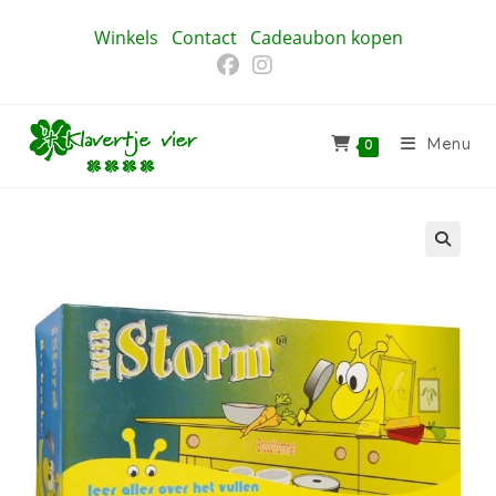
Ga
Winkels
Contact
Cadeaubon kopen
naar
inhoud
Menu
0
🔍