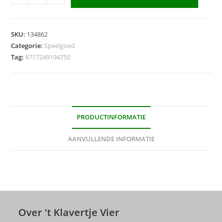
Storm
Broodtrommel
Bordspel
SKU:
134862
aantal
Categorie:
Speelgoed
Tag:
8717249194750
PRODUCTINFORMATIE
AANVULLENDE INFORMATIE
Over 't Klavertje Vier